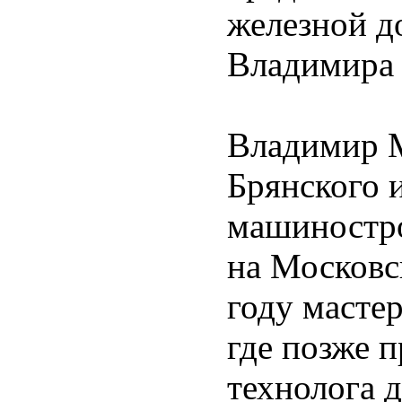
железной д
Владимира 
Владимир М
Брянского 
машиностро
на Московс
году масте
где позже п
технолога д