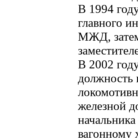
В 1994 год
главного и
МЖД, затем
заместител
В 2002 год
должность 
локомотивн
железной до
начальника
вагонному 