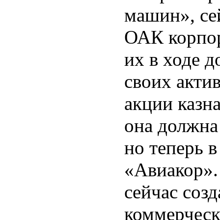
машин», се
ОАК корпор
их в ходе 
своих акти
акции казна
она должна
но теперь 
«Авиакор».
сейчас соз
коммерческ