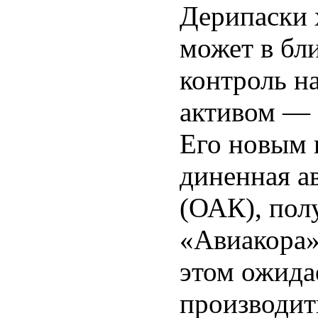
Дерипаски 
может в бл
контроль н
активом — 
Его новым 
диненная а
(ОАК), пол
«Авиакора»
этом ожидае
производит