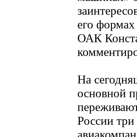
заинтересов
его формах 
ОАК Конста
комментир
На сегодня
основной п
переживают
России три
авиакомпан