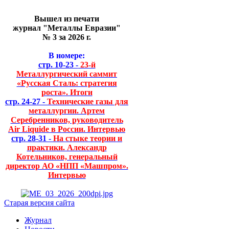
Вышел из печати
журнал "Металлы Евразии"
№ 3 за 2026 г.
В номере:
стр. 10-23 -
23-й
Металлургический саммит
«Русская Сталь: стратегия
роста». Итоги
стр. 24-27 -
Технические газы для
металлургии. Артем
Серебренников, руководитель
Air Liquide в России. Интервью
стр. 28-31 -
На стыке теории и
практики. Александр
Котельников, генеральный
директор АО «НПП «Машпром».
Интервью
Старая версия сайта
Журнал