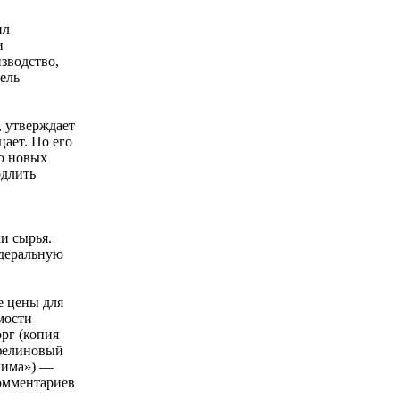
ил
и
зводство,
ель
 утверждает
ает. По его
 о новых
одлить
и сырья.
едеральную
е цены для
мости
рг (копия
ефелиновый
ахима») —
омментариев