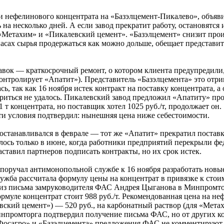
и нефелинового концентрата на «Базэлцемент-Пикалево», объяв
 на несколько дней. А если завод прекратит работу, остановятся 
«Метахим» и «Пикалевский цемент». «Базэлцемент» снизит прои
асах сырья продержаться как можно дольше, обещает представит
вок — краткосрочный ремонт, о котором клиента предупредили,
онтролирует «Апатит»). Представитель «Базэлцемента» это отриц
сь, так как 16 ноября истек контракт на поставку концентрата, а
риться не удалось. Пикалевский завод предложил «Апатиту» пр
 1 т концентрата, но поставщик хотел 1025 руб./т, продолжает он.
ти условия подтвердил: нынешняя цена ниже себестоимости.
останавливался в феврале — тот же «Апатит» прекратил поставк
алось только в июне, когда работники предприятий перекрыли ф
аставил партнеров подписать контракты, но их срок истек.
поручал антимонопольной службе к 16 ноября разработать новы
ужба рассчитала формулу цены на концентрат в привязке к стои
из письма замруководителя ФАС Андрея Цыганова в Минпромто
ормуле концентрат стоит 988 руб./т. Рекомендованная цена на н
вский цемент») — 520 руб., на карбонатный раствор (для «Мет
инпромторга подтвердил получение письма ФАС, но от других к
«Фосагро» и «Базэлцемента» предложения ФАС не комментируют.