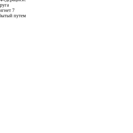
друга
игнет 7
обытый путем