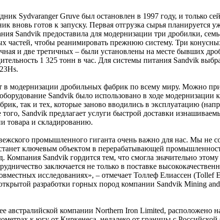
ик Sydvaranger Gruve был остановлен в 1997 году, и только сей
ик вновь готов к запуску. Первая отгрузка сырья планируется уж
ания Sandvik предоставила для модернизации три дробилки, семь
х частей, чтобы реанимировать прежнюю систему. Три конусны
ичная и две третичных – были установлены на месте бывших дро
ительность 1 325 тонн в час. Для системы питания Sandvik выбр
23Hs.
т в модернизации дробильных фабрик по всему миру. Можно пр
оборудование Sandvik было использовано в ходе модернизации 
ик, так и тех, которые заново вводились в эксплуатацию (напр
е того, Sandvik предлагает услуги быстрой доставки изнашиваемы
ии товара и складированию.
рвежского промышленного гиганта очень важно для нас. Мы не с
ь станет ключевым объектом в перерабатывающей промышленнос
д. Компания Sandvik гордится тем, что смогла значительно этому
рудничество заключается не только в поставке высококачествен
овместных исследованиях», – отмечает Толлеф Елиассен (Tollef El
открытой разработки горных пород компании Sandvik Mining and 
 австралийской компании Northern Iron Limited, расположено н
ометрах к югу от Киркенеса, недалеко от границы с Российской