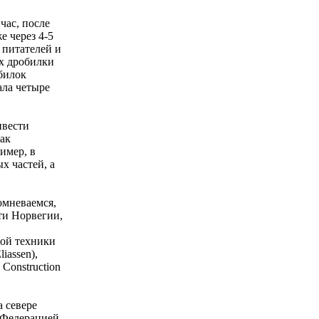
час, после
е через 4-5
 питателей и
х дробилки
билок
ала четыре
ивести
как
имер, в
х частей, а
омневаемся,
ти Норвегии,
ной техники
iassen),
Construction
а севере
 Федерацией.