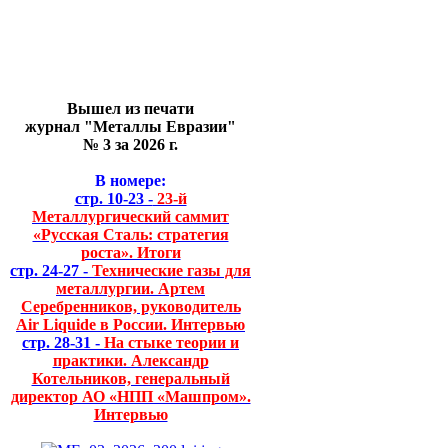
Вышел из печати
журнал "Металлы Евразии"
№ 3 за 2026 г.
В номере:
стр. 10-23 -
23-й
Металлургический саммит
«Русская Сталь: стратегия
роста». Итоги
стр. 24-27 -
Технические газы для
металлургии. Артем
Серебренников, руководитель
Air Liquide в России. Интервью
стр. 28-31 -
На стыке теории и
практики. Александр
Котельников, генеральный
директор АО «НПП «Машпром».
Интервью