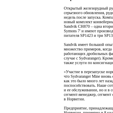
Открытый железорудный рудн
серьезного обновления, рудн
недель после запуска. Комп
новый комплект конвейерны
Sandvik CH870 – одна втор
Symons 7' и имеют производ
питателя SP1423 и три SP13
Sandvik имеет большой опы
множество примеров, когда 
работающих дробильных фабр
случае с Sydvaranger). Кром
также услуги по консигнац
«Участие в перезапуске но
что Sydvaranger Mine внов
как это было много лет наза
поспособствовать. Наше сот
и ее обслуживании, но и в с
сегмент-менеджер, сегмент 
в Норвегии.
Предприятие, принадлежащее
Норвегии, примерно в 8 кил