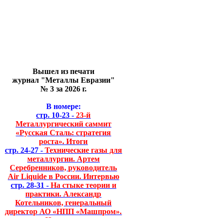
Вышел из печати
журнал "Металлы Евразии"
№ 3 за 2026 г.
В номере:
стр. 10-23 -
23-й
Металлургический саммит
«Русская Сталь: стратегия
роста». Итоги
стр. 24-27 -
Технические газы для
металлургии. Артем
Серебренников, руководитель
Air Liquide в России. Интервью
стр. 28-31 -
На стыке теории и
практики. Александр
Котельников, генеральный
директор АО «НПП «Машпром».