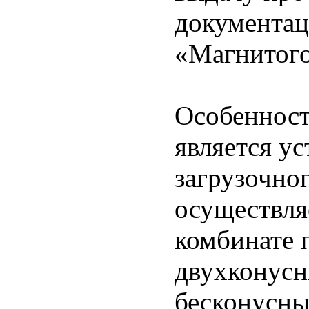
документа
«Магнитого
Особенност
является ус
загрузочно
осуществля
комбинате 
двухконусн
бесконусны