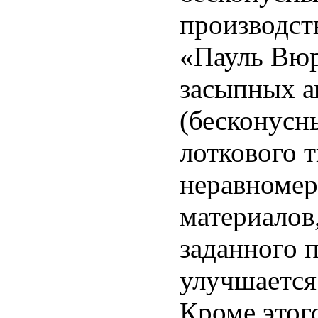
производст
«Пауль Вюр
засыпных а
(бесконусн
лоткового 
неравномер
материалов
заданного 
улучшается 
Кроме этог