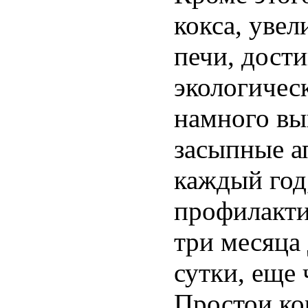
кокса, уве
печи, дост
экологичес
намного вы
засыпные а
каждый год,
профилакти
три месяца
сутки, еще 
Простои ко