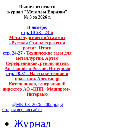
Вышел из печати
журнал "Металлы Евразии"
№ 3 за 2026 г.
В номере:
стр. 10-23 -
23-й
Металлургический саммит
«Русская Сталь: стратегия
роста». Итоги
стр. 24-27 -
Технические газы для
металлургии. Артем
Серебренников, руководитель
Air Liquide в России. Интервью
стр. 28-31 -
На стыке теории и
практики. Александр
Котельников, генеральный
директор АО «НПП «Машпром».
Интервью
Старая версия сайта
Журнал