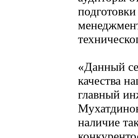
подготовки
менеджмент
техническ
«Данный се
качества н
главный ин
Мухатдинов
наличие та
конкуренто