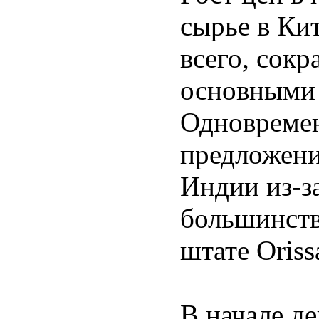
сырье в Ки
всего, сок
основными
Одновремен
предложени
Индии из-з
большинств
штате Oriss
В начале де