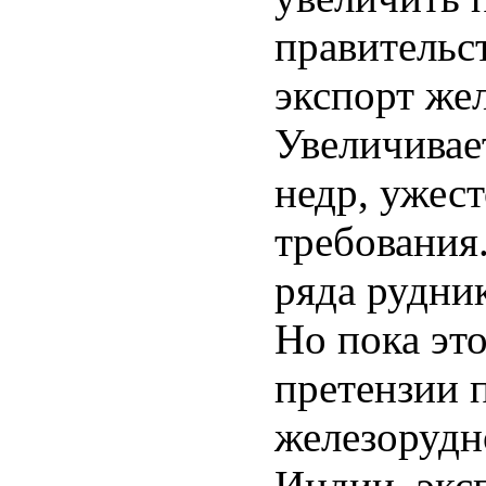
правительс
экспорт же
Увеличивает
недр, ужес
требования
ряда рудник
Но пока эт
претензии 
железорудн
Индии, эксп