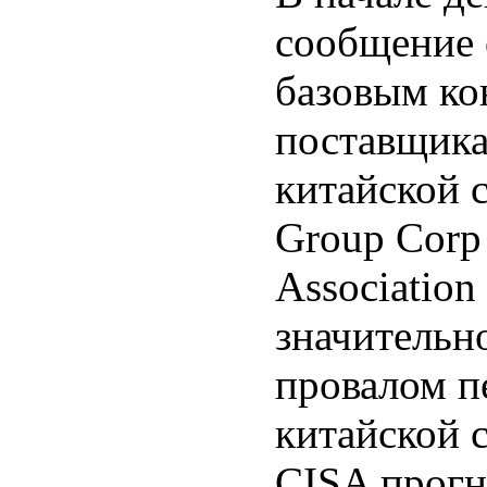
сообщение о
базовым ко
поставщика
китайской 
Group Corp 
Association
значительн
провалом пе
китайской 
CISA прогн