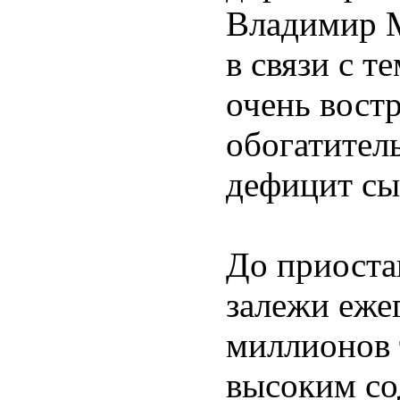
Владимир М
в связи с 
очень вост
обогатител
дефицит сы
До приост
залежи еже
миллионов 
высоким со