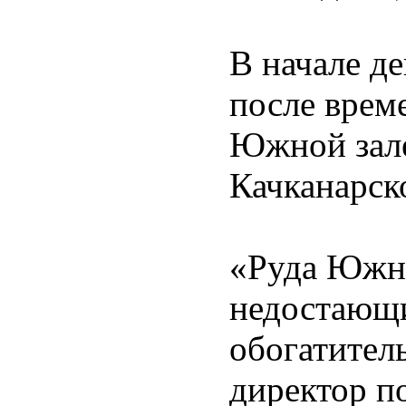
В начале д
после врем
Южной зале
Качканарск
«Руда Южно
недостающи
обогатител
директор п