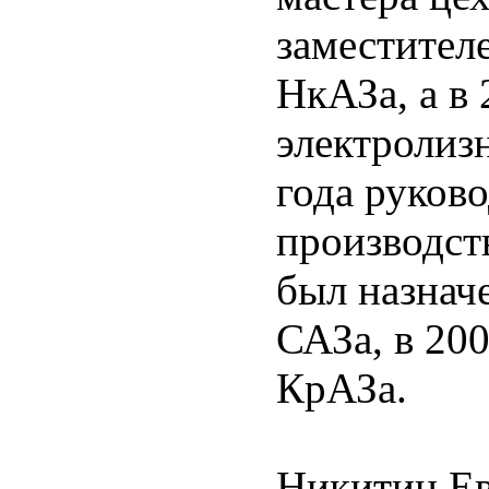
заместител
НкАЗа, а в
электролиз
года руков
производст
был назнач
САЗа, в 20
КрАЗа.
Никитин Ев