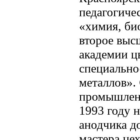
педагогиче
«химия, би
второе выс
академии ц
специально
металлов».
промышленн
1993 году н
анодчика д
мастера цех