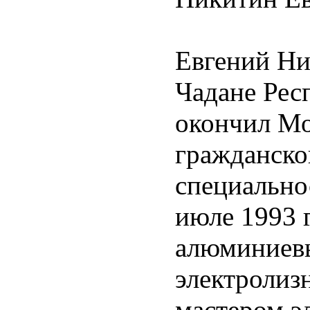
Евгений Ник
Чадане Рес
окончил Мо
гражданско
специально
июле 1993 
алюминиевы
электролиз
мастером эл