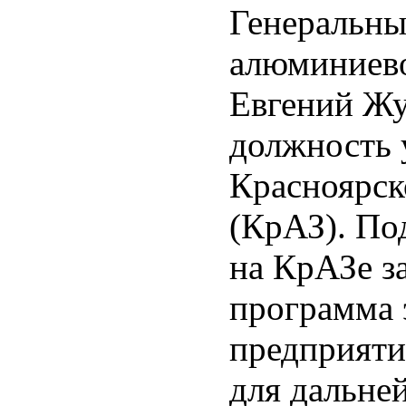
Генеральны
алюминиево
Евгений Жу
должность 
Красноярск
(КрАЗ). По
на КрАЗе з
программа 
предприяти
для дальне