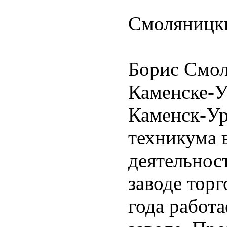
Смоляницки
Борис Смол
Каменске-У
Каменск-Ур
техникума 
деятельнос
заводе тор
года работ