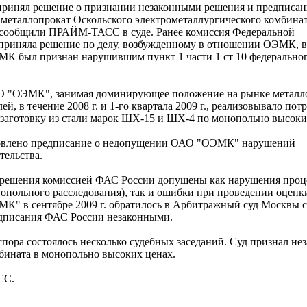
ринял решение о признании незаконными решения и предписа
 металлопрокат Оскольского электрометаллургического комбин
м сообщили ПРАЙМ-ТАСС в суде. Ранее комиссия Федеральной
приняла решение по делу, возбужденному в отношении ОЭМК, в
МК был признан нарушившим пункт 1 части 1 ст 10 федеральног
АО "ОЭМК", занимая доминирующее положение на рынке металло
, в течение 2008 г. и 1-го квартала 2009 г., реализовывало пот
 заготовку из стали марок ШХ-15 и ШХ-4 по монопольно высоки
отовлено предписание о недопущении ОАО "ОЭМК" нарушений
тельства.
и решения комиссией ФАС России допущены как нарушения про
опольного расследования), так и ошибки при проведении оценк
К" в сентябре 2009 г. обратилось в Арбитражный суд Москвы с
едписания ФАС России незаконными.
спора состоялось несколько судебных заседаний. Суд признал н
бината в монопольно высоких ценах.
СС.