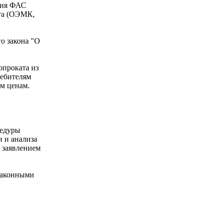
ния ФАС
ата (ОЭМК,
о закона "О
проката из
ребителям
м ценам.
цедуры
и и анализа
 заявлением
езаконными