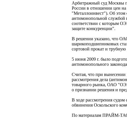
Арбитражный суд Москвы п
России в отношении цен на
"Металлоинвест"). Об это
антимонопольной службой 
соответствии с которым ОЭ
защите конкуренции".
В решении указано, что О
шарикоподшипниковых сталей
сортовой прокат и трубную
5 июня 2009 г. было подг
антимонопольного законода
Считая, что при вынесени
рассмотрения дела (антимон
товарного рынка, ОАО "ОЭМ
о признании решения и пр
В ходе рассмотрения судом 
обвинения Оскольского ком
По материалам ПРАЙМ-ТА