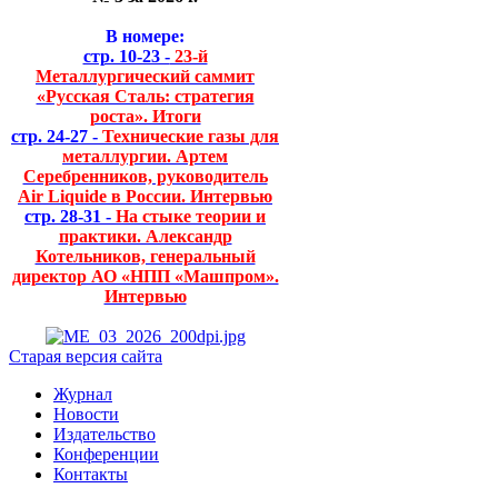
В номере:
стр. 10-23 -
23-й
Металлургический саммит
«Русская Сталь: стратегия
роста». Итоги
стр. 24-27 -
Технические газы для
металлургии. Артем
Серебренников, руководитель
Air Liquide в России. Интервью
стр. 28-31 -
На стыке теории и
практики. Александр
Котельников, генеральный
директор АО «НПП «Машпром».
Интервью
Старая версия сайта
Журнал
Новости
Издательство
Конференции
Контакты