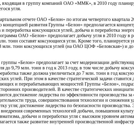
, входящая в группу компаний ОАО «ММК», в 2010 году планир
гося угля.
артальном отчете ОАО «Белон» по итогам четвертого квартала 2
то концепцией развития Группы «Белон» предполагается концент
 и переработка коксующихся углей, добыча и переработка энерг
ограмма ОАО «Белон» предполагает добычу угля в 2010 году в р
 млн. тонн составят коксующиеся угли. Кроме того, планируется 
8 млн. тонн коксующихся углей (на ОАО ЦОФ «Беловская») и до 
группы «Белон» предполагает за счет модернизации действую
я до 9,79 млн. тонн в год к 2013 году, в том числе добычу кокс
ереработка также должна увеличиться до 7 млн. тонн в год коксу
ских углей. При этом в качестве стратегической задачи ставится
вающих и перерабатывающих мощностей Группы «Белон», подр
 сторонних производителей. В качестве стратегических инициати
аются достижение лидерства по эффективности производства за 
дительности труда, совершенствования технологии и снижения 
отку угля; достижение лидерства по безопасности производства. 
ет внедрения современных технологий добычи, повышения культ
авматизма, добычи и переработки угля с высоким уровнем автом
лагается также развитие внутренней производственной инфраст