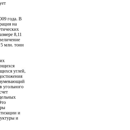
ует
009 года. В
рация на
етических
азмере 8,11
увеличение
5 млн. тонн
щих
ующихся
ющихся углей,
 достижения
азумевающий
в угольного
счет
удельных
Это
уры
атизации и
руктуры и