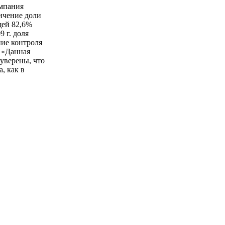
омпания
ичение доли
щей 82,6%
 г. доля
ние контроля
 «Данная
уверены, что
, как в