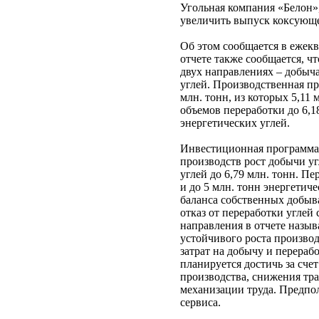
Угольная компания «Белон»
увеличить выпуск коксующе
Об этом сообщается в ежекв
отчете также сообщается, ч
двух направлениях – добыча
углей. Производственная пр
млн. тонн, из которых 5,11
объемов переработки до 6,1
энергетических углей.
Инвестиционная программа 
производств рост добычи угл
углей до 6,79 млн. тонн. П
и до 5 млн. тонн энергетиче
баланса собственных добы
отказ от переработки углей
направления в отчете назыв
устойчивого роста произво
затрат на добычу и перераб
планируется достичь за сч
производства, снижения тр
механизации труда. Предпо
сервиса.