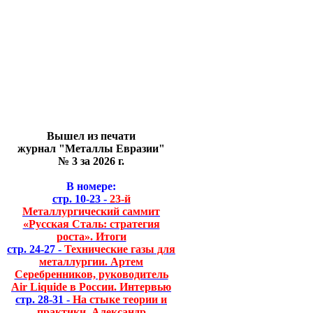
Вышел из печати
журнал "Металлы Евразии"
№ 3 за 2026 г.
В номере:
стр. 10-23 -
23-й
Металлургический саммит
«Русская Сталь: стратегия
роста». Итоги
стр. 24-27 -
Технические газы для
металлургии. Артем
Серебренников, руководитель
Air Liquide в России. Интервью
стр. 28-31 -
На стыке теории и
практики. Александр