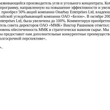
азвивающийся производитель угля и угольного концентрата. К
программу, направленную на повышение эффективности и увел
 приобрел 50% акций компании Onarbay Enterprises Ltd, владею
сийской угледобывающей компании ОАО «Белон». В октябре 2009
erprises Ltd, была увеличена до 100%. Комментируя приобрете
атель совета директоров ОАО «ММК» Виктор Рашников отметил:
ровень обеспеченность ММК в стратегически важном сырье. Мы 
ва предоставит нам дополнительные конкурентные преимущества
долгосрочной перспективе».
».