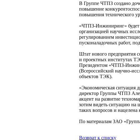
В Группе ЧТПЗ создано доч
повышение конкурентоспосо
повышения технического ур
«ЧТПЗ-Инжиниринг» будет 
организацией научных иссл
регулированием инвестици
пусконаладочных работ, по
Штат нового предприятия со
и проектных институтах ТЭК
Президентом «ЧТПЗ-Инжини
(Всероссийский научно-иссл
объектов ТЭК).
«Экономическая ситуация д
директор Группы ЧТПЗ Алек
акцент на развитие техном
хотим видеть ситуацию на 
таких вопросов и нацелен
По материалам ЗАО «Групп
Возврат к списку