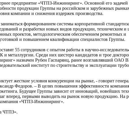
ернее предприятие «ЧТПЗ-Инжиниринг». Основной его задачей 
бности продукции Группы на российском и зарубежных рынках 
овня компании и снижения издержек производства.
заниматься формированием системы корпоративной стандартиз
едований и разработки новых видов продукции, техническим и
онных проектов, методологическим обеспечением ремонтных и
дготовкой и повышением квалификации специалистов Группы.
ставят 55 сотрудников с опытом работы в научно-исследователь
 и металлургии. Среди них шестеро кандидатов и трое докторо
ринг» назначен Рубен Гаспарянц, ранее возглавлявший ОАО
едовательский институт по строительству и эксплуатации труб
иктует жесткие условия конкуренции на рынке, - говорит генер
сандр Федоров. – В целях повышения эффективности компания
аркетинга. Будущее Группы зависит от инноваций, новейших тех
шаг вперед, первыми выводить на рынок новую продукцию. На 
а компания «ЧТПЗ-Инжиниринг».
а ЧТПЗ».