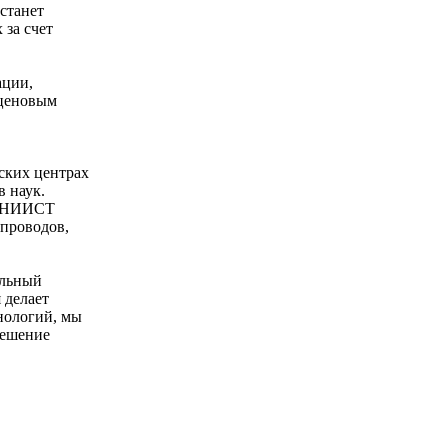
станет
за счет
ации,
 ценовым
ских центрах
в наук.
 ВНИИСТ
опроводов,
альный
 делает
нологий, мы
решение