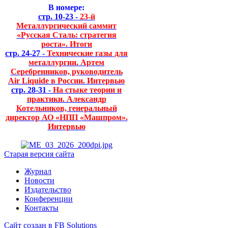
В номере:
стр. 10-23 -
23-й
Металлургический саммит
«Русская Сталь: стратегия
роста». Итоги
стр. 24-27 -
Технические газы для
металлургии. Артем
Серебренников, руководитель
Air Liquide в России. Интервью
стр. 28-31 -
На стыке теории и
практики. Александр
Котельников, генеральный
директор АО «НПП «Машпром».
Интервью
Старая версия сайта
Журнал
Новости
Издательство
Конференции
Контакты
Сайт создан в FB Solutions