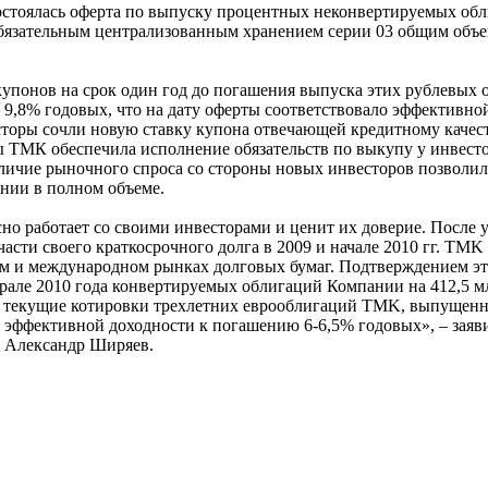
 состоялась оферта по выпуску процентных неконвертируемых о
бязательным централизованным хранением серии 03 общим объе
купонов на срок один год до погашения выпуска этих рублевых 
 9,8% годовых, что на дату оферты соответствовало эффективно
торы сочли новую ставку купона отвечающей кредитному каче
ы ТМК обеспечила исполнение обязательств по выкупу у инвесто
аличие рыночного спроса со стороны новых инвесторов позволил
нии в полном объеме.
но работает со своими инвесторами и ценит их доверие. После
асти своего краткосрочного долга в 2009 и начале 2010 гг. TMK
ком и международном рынках долговых бумаг. Подтверждением э
рале 2010 года конвертируемых облигаций Компании на 412,5 м
е текущие котировки трехлетних еврооблигаций TMK, выпущен
е эффективной доходности к погашению 6-6,5% годовых», – заяв
 Александр Ширяев.