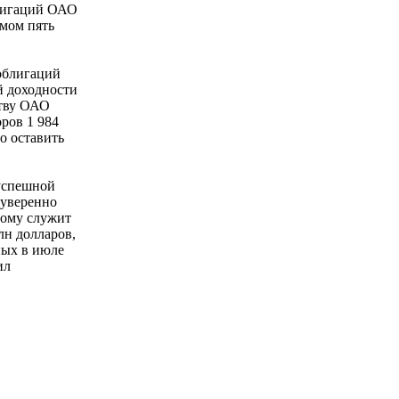
блигаций ОАО
мом пять
облигаций
й доходности
ству ОАО
ров 1 984
о оставить
 успешной
 уверенно
тому служит
лн долларов,
ных в июле
ил