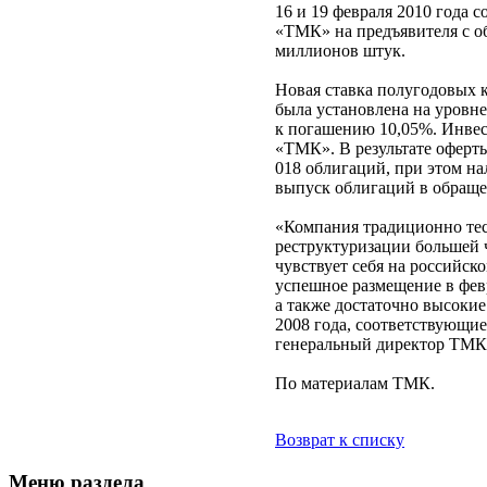
16 и 19 февраля 2010 года
«ТМК» на предъявителя с о
миллионов штук.
Новая ставка полугодовых 
была установлена на уровне
к погашению 10,05%. Инвес
«ТМК». В результате оферт
018 облигаций, при этом н
выпуск облигаций в обраще
«Компания традиционно тес
реструктуризации большей ч
чувствует себя на российс
успешное размещение в фев
а также достаточно высоки
2008 года, соответствующи
генеральный директор ТМК
По материалам ТМК.
Возврат к списку
Меню раздела