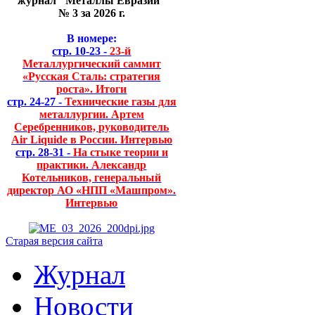
журнал "Металлы Евразии"
№ 3 за 2026 г.
В номере:
стр. 10-23 -
23-й
Металлургический саммит
«Русская Сталь: стратегия
роста». Итоги
стр. 24-27 -
Технические газы для
металлургии. Артем
Серебренников, руководитель
Air Liquide в России. Интервью
стр. 28-31 -
На стыке теории и
практики. Александр
Котельников, генеральный
директор АО «НПП «Машпром».
Интервью
Старая версия сайта
Журнал
Новости