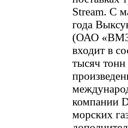
Stream. С м
года Выксу
(ОАО «ВМЗ»
входит в с
тысяч тонн
произведен
междунаро
компании De
морских га
дополните