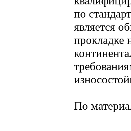
квалифицир
по стандар
является о
прокладке 
континент
требованиям
износостой
По матери