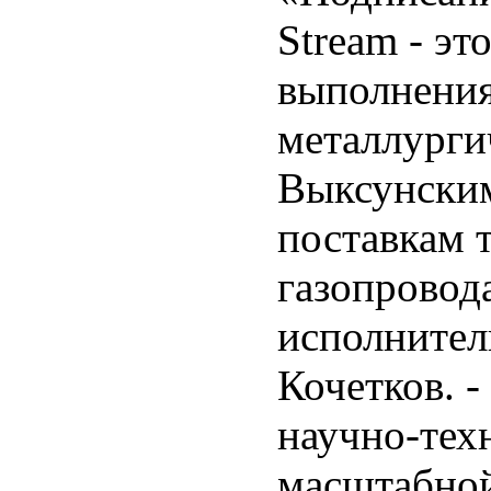
Stream - эт
выполнени
металлурги
Выксунским
поставкам 
газопровод
исполните
Кочетков. 
научно-тех
масштабно