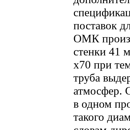
спецификац
поставок д
ОМК произв
стенки 41 м
х70 при те
труба выде
атмосфер. 
в одном пр
такого диа
словам дир