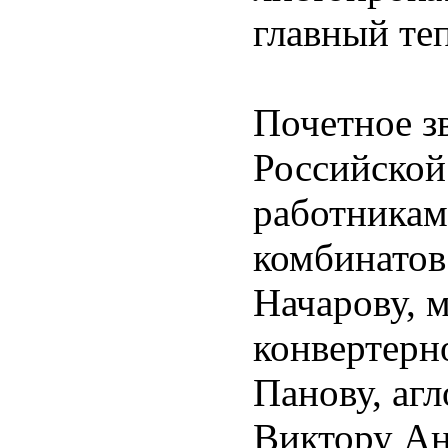
главный те
Почетное з
Российской
работникам
комбинатов
Начарову, 
конвертерн
Панову, аг
Виктору Ан