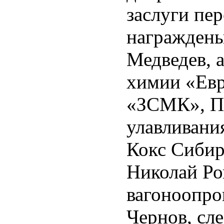
заслуги пер
награждены
Медведев, 
химии «Евр
«ЗСМК», Пе
улавливани
Кокс Сиби
Николай Ро
вагоноопро
Чернов, сл