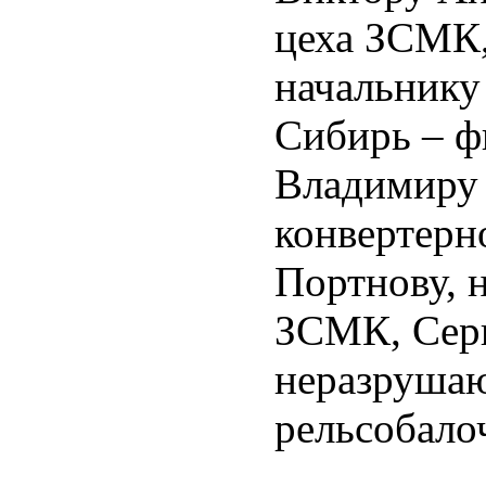
цеха ЗСМК,
начальнику
Сибирь – 
Владимиру 
конвертерн
Портнову, 
ЗСМК, Серг
неразрушаю
рельсобало