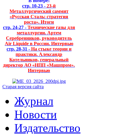
В номере:
стр. 10-23 -
23-й
Металлургический саммит
«Русская Сталь: стратегия
роста». Итоги
стр. 24-27 -
Технические газы для
металлургии. Артем
Серебренников, руководитель
Air Liquide в России. Интервью
стр. 28-31 -
На стыке теории и
практики. Александр
Котельников, генеральный
директор АО «НПП «Машпром».
Интервью
Старая версия сайта
Журнал
Новости
Издательство