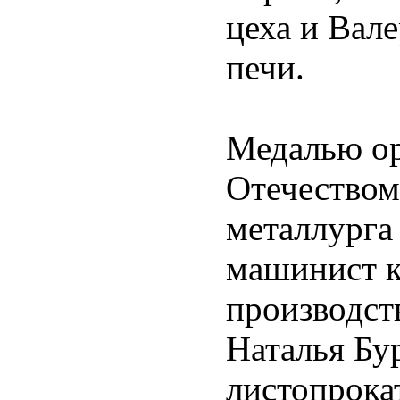
цеха и Вал
печи.
Медалью ор
Отечеством
металлурга
машинист к
производств
Наталья Бур
листопрока