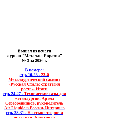
Вышел из печати
журнал "Металлы Евразии"
№ 3 за 2026 г.
В номере:
стр. 10-23 -
23-й
Металлургический саммит
«Русская Сталь: стратегия
роста». Итоги
стр. 24-27 -
Технические газы для
металлургии. Артем
Серебренников, руководитель
Air Liquide в России. Интервью
стр. 28-31 -
На стыке теории и
практики. Александр