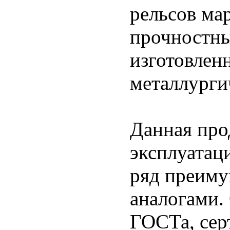
рельсов ма
прочностны
изготовлен
металлурги
Данная про
эксплуатац
ряд преиму
аналогами.
ГОСТа, сер