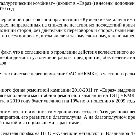
ллургический комбинат» (входит в «Евраз») внесены дополнен
10 год.
первичной профсоюзной организации «Кузнецкие металлурги» 
ерах, направленных на снижение негативных последствий кризи
позиции сторон, без длительных переговоров и споров, были на
по всем вопросам, в том числе и такому сложному, как повыше
 факт, что в соглашении о продлении действия коллективного д
необходимости устойчивой работы предприятия, обеспечения и
дов.
ет техническое перевооружение ОАО «НКМК», в частности рель
нного фонда ремонтной кампании 2010-2011 гг. «Евраз» выдели
для выполнения масштабной ремонтной кампании на ТЭЦ НКМК
е в 2010 году будет увеличен на 10% по отношению к 2009 году
понимают, что именно эти мероприятия создают базу для повыше
дприятия, его развития и благополучия. А на благополучном пр
й платой и с социальными гарантиями.
едседателя профкома ППО «Кузнецкие металлурги» Владимира Д