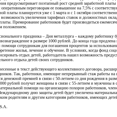
ния предусматривает поэтапный рост средней заработной платы
ря оперативным переговорам ее повышение на 7,5% с соответст
ой платы планируется уже с 1 марта и с 1 октября соответствен
на возможность увеличения тарифных ставок и должностных окла
 платы. Премирование работников будет производиться ежемесяч
им положением.
сионального праздника – Дня металлурга – каждому работнику б
вознаграждение в размере 1000 рублей. До конца года продлена
 помощи сотрудникам для погашения процентов за использован
ретение жилья, лечение и обучение. В условиях, когда фонд соц
нсировать отдых детей, работодатель нашел возможность предус
льного отдыха детей своих сотрудников.
несенные в текст действующего коллективного договора, расши
дников. Так, работники, имеющие непрерывный стаж работы на 
ся денежной премией в связи с 50-летием со дня рождения в разм
000 рублей получат женщины в связи с 55-летием и мужчины в с
атериальной помощи на организацию похорон работников, члено
Международному дню защиты детей будет увеличена материальн
ким родителям и другим категориям работников, имеющих дете
S.A.