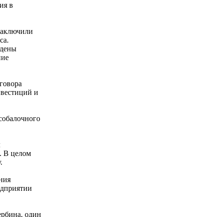
ия в
заключили
са.
йдены
ние
оговора
нвестиций и
собалочного
л
. В целом
.
ния
едприятии
ербина, один