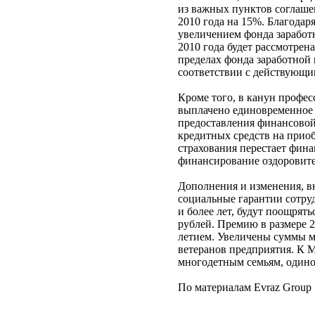
из важных пунктов соглаше
2010 года на 15%. Благода
увеличением фонда заработн
2010 года будет рассмотре
пределах фонда заработной
соответствии с действующ
Кроме того, в канун профес
выплачено единовременное 
предоставления финансовой
кредитных средств на приоб
страхования перестает фина
финансирование оздоровите
Дополнения и изменения, в
социальные гарантии сотру
и более лет, будут поощрять
рублей. Премию в размере 2
летием. Увеличены суммы м
ветеранов предприятия. К 
многодетным семьям, одино
По материалам Evraz Group 