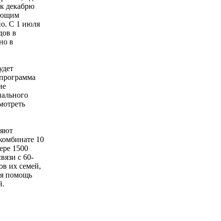
 к декабрю
вующим
но. С 1 июля
дов в
но в
удет
 программа
ие
иального
мотреть
ряют
комбинате 10
ере 1500
вязи с 60-
в их семей,
ая помощь
й.