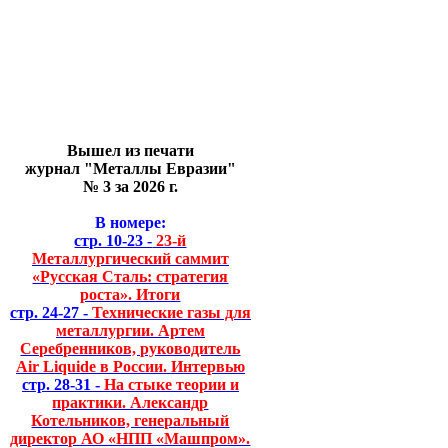
Вышел из печати
журнал "Металлы Евразии"
№ 3 за 2026 г.
В номере:
стр. 10-23 -
23-й
Металлургический саммит
«Русская Сталь: стратегия
роста». Итоги
стр. 24-27 -
Технические газы для
металлургии. Артем
Серебренников, руководитель
Air Liquide в России. Интервью
стр. 28-31 -
На стыке теории и
практики. Александр
Котельников, генеральный
директор АО «НПП «Машпром».