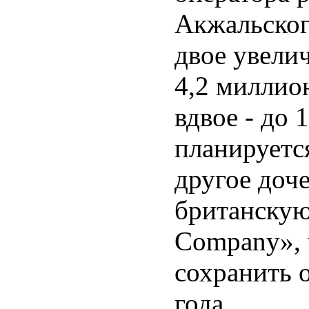
Акжальског
двое увели
4,2 миллио
вдвое - до
планируетс
другое доч
британскую
Company», 
сохранить 
года.