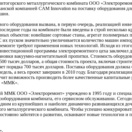
нитогорского металлургического комбината ООО «Электроремо
канской компанией CAM Innovation на поставку оборудования дл
ашин.
вого оборудования вызвана, в первую очередь, реализацией ин
следние годы на комбинате были введены в строй несколько 
ных объектов: новейшие сортовые станы, агрегат полимерных 
 С их пуском значительно увеличивается количество машин импо
 ремонте требуют применения новых технологий. Исходя из этог
инвестиционной программы электроремонтного цеха заключил д
тановки вакуумно-нагнетательной пропитки. Стоимость оборудо
 500 тысяч долларов, а общая стоимость проекта, включая строит
ет порядка 700 тысяч долларов. Поставка оборудования должна
едель, а весь проект завершен в 2010 году. Благодаря реализаци
чит возможность производить более качественные капитальные
О «ММК».
ий ММК ООО «Электроремонт» учреждено в 1995 году и специа
ргооборудования комбината, его сервисном обслуживании. Сего
одним из крупнейших и наиболее динамично развивающихся до
го металлургического комбината. Чтобы успешно конкурироват
постоянно заботятся о развитии, осваивают новые технологии и
».