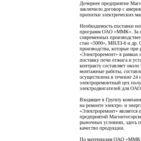
Дочернее предприятие Маг
заключило договор с амери
пропитки электрических м
Необходимость поставки но
программ ОАО «ММК». За по
современных производствен
стан «5000», МНЛЗ-6 и др.
производства, которые при
«Электроремонт» в рамках 
поставку печи отжига и ус
контракту составляет около
монтажные работы, составля
осуществлена в течение 24 н
электроремонтный цех полу
электродвигателей для ОА
Входящее в Группу компан
на ремонте электро- и эне
«Электроремонт» является 
предприятий Магнитогорско
рыночных условиях, здесь 
качество продукции.
По материалам ОАО «ММК