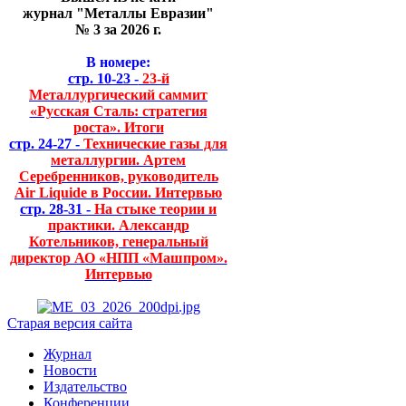
журнал "Металлы Евразии"
№ 3 за 2026 г.
В номере:
стр. 10-23 -
23-й
Металлургический саммит
«Русская Сталь: стратегия
роста». Итоги
стр. 24-27 -
Технические газы для
металлургии. Артем
Серебренников, руководитель
Air Liquide в России. Интервью
стр. 28-31 -
На стыке теории и
практики. Александр
Котельников, генеральный
директор АО «НПП «Машпром».
Интервью
Старая версия сайта
Журнал
Новости
Издательство
Конференции