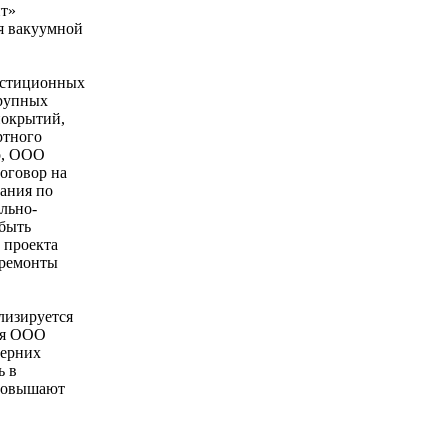
нт»
я вакуумной
вестиционных
крупных
покрытий,
ртного
о, ООО
оговор на
вания по
ельно-
 быть
и проекта
 ремонты
лизируется
дня ООО
черних
ь в
 повышают