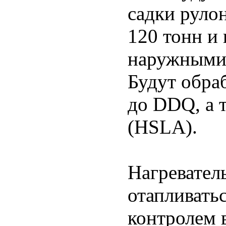
садки руло
120 тонн и 
наружными 
Будут обра
до DDQ, а 
(HSLA).
Нагревател
отапливать
контролем 