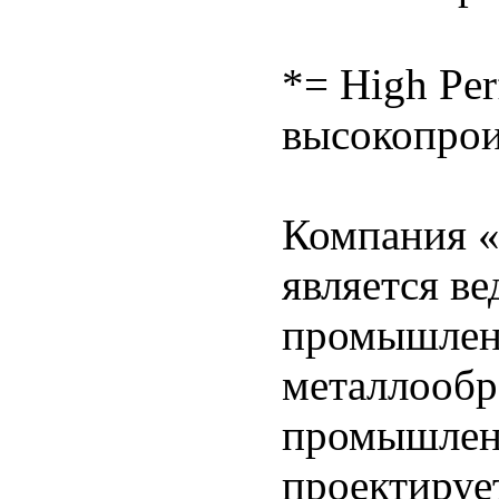
*= High Pe
высокопрои
Компания 
является в
промышленн
металлооб
промышлен
проектируе