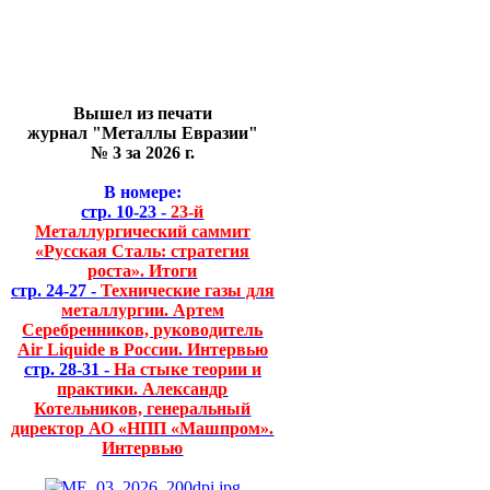
Вышел из печати
журнал "Металлы Евразии"
№ 3 за 2026 г.
В номере:
стр. 10-23 -
23-й
Металлургический саммит
«Русская Сталь: стратегия
роста». Итоги
стр. 24-27 -
Технические газы для
металлургии. Артем
Серебренников, руководитель
Air Liquide в России. Интервью
стр. 28-31 -
На стыке теории и
практики. Александр
Котельников, генеральный
директор АО «НПП «Машпром».
Интервью