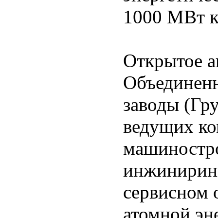
1000 МВт 
Открытое а
Объединен
заводы (Гр
ведущих ко
машиностро
инжиниринг
сервисном 
атомной эн