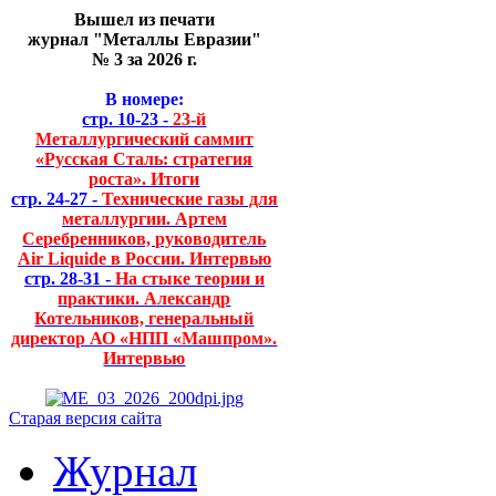
Вышел из печати
журнал "Металлы Евразии"
№ 3 за 2026 г.
В номере:
стр. 10-23 -
23-й
Металлургический саммит
«Русская Сталь: стратегия
роста». Итоги
стр. 24-27 -
Технические газы для
металлургии. Артем
Серебренников, руководитель
Air Liquide в России. Интервью
стр. 28-31 -
На стыке теории и
практики. Александр
Котельников, генеральный
директор АО «НПП «Машпром».
Интервью
Старая версия сайта
Журнал