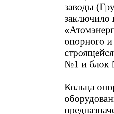
заводы (Гр
заключило 
«Атомэнерг
опорного и
строящейся
№1 и блок 
Кольца опо
оборудован
предназнач