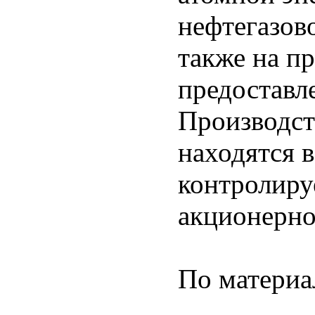
нефтегазов
также на пр
предоставл
Производс
находятся 
контролиру
акционерно
По матери