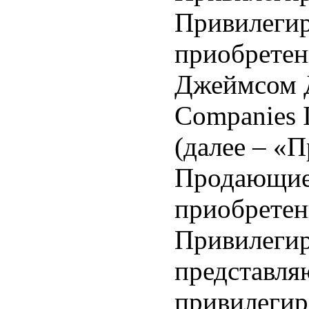
Привилегир
приобретен
Джеймсом Дж
Companies 
(далее – «
Продающие
приобретен
Привилеги
представля
привилегир