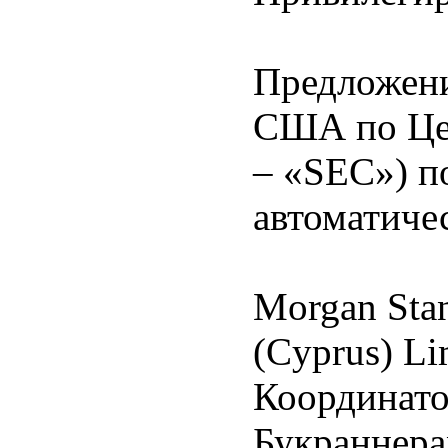
Предложени
США по Це
– «SEC») п
автоматиче
Morgan Stan
(Cyprus) L
Координат
Букраннер