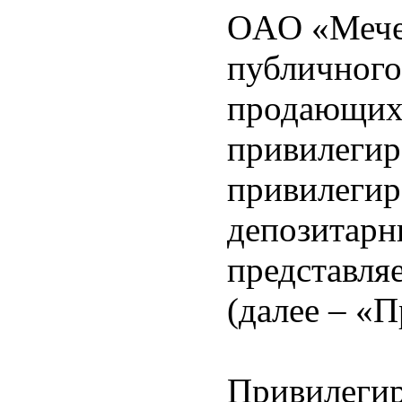
OAO «Мечел
публичного
продающих
привилегир
привилегир
депозитарн
представля
(далее – «
Привилегир