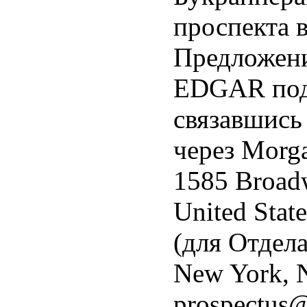
проспекта 
Предложени
EDGAR под
связавшись
через Morga
1585 Broad
United Stat
(для Отдела
New York, N
prospectus@