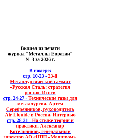
Вышел из печати
журнал "Металлы Евразии"
№ 3 за 2026 г.
В номере:
стр. 10-23 -
23-й
Металлургический саммит
«Русская Сталь: стратегия
роста». Итоги
стр. 24-27 -
Технические газы для
металлургии. Артем
Серебренников, руководитель
Air Liquide в России. Интервью
стр. 28-31 -
На стыке теории и
практики. Александр
Котельников, генеральный
директор АО «НПП «Машпром».