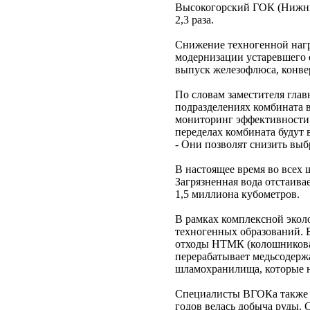
Высокогорский ГОК (Нижний
2,3 раза.
Снижение техногенной нагр
модернизации устаревшего 
выпуск железофлюса, конве
По словам заместителя гла
подразделениях комбината 
мониторинг эффективности 
переделах комбината будут 
- Они позволят снизить выб
В настоящее время во всех
Загрязненная вода отстаива
1,5 миллиона кубометров.
В рамках комплексной экол
техногенных образований. 
отходы НТМК (колошникова
перерабатывает медьсодерж
шламохранилища, которые н
Специалисты ВГОКа также п
годов велась добыча руды. 