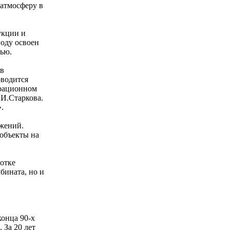
 атмосферу в
укции и
году освоен
тью.
 в
оводится
ерационном
 И.Старкова.
.
жений.
 объекты на
отке
бината, но и
онца 90-х
 За 20 лет