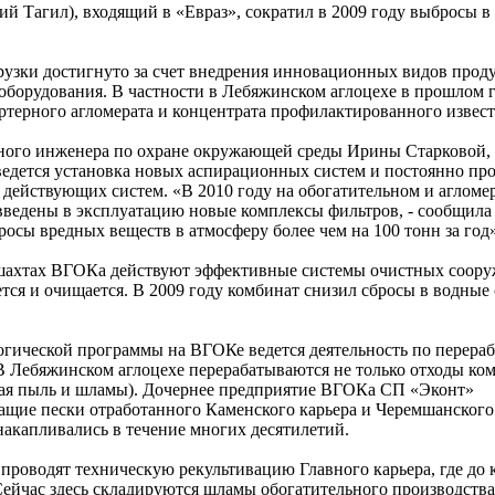
 Тагил), входящий в «Евраз», сократил в 2009 году выбросы в
узки достигнуто за счет внедрения инновационных видов прод
оборудования. В частности в Лебяжинском аглоцехе в прошлом 
ртерного агломерата и концентрата профилактированного извес
вного инженера по охране окружающей среды Ирины Старковой,
ведется установка новых аспирационных систем и постоянно пр
действующих систем. «В 2010 году на обогатительном и аглом
введены в эксплуатацию новые комплексы фильтров, - сообщила
росы вредных веществ в атмосферу более чем на 100 тонн за год»
 шахтах ВГОКа действуют эффективные системы очистных соору
ется и очищается. В 2009 году комбинат снизил сбросы в водные
огической программы на ВГОКе ведется деятельность по перераб
В Лебяжинском аглоцехе перерабатываются не только отходы ком
я пыль и шламы). Дочернее предприятие ВГОКа СП «Эконт»
ащие пески отработанного Каменского карьера и Черемшанского
акапливались в течение многих десятилетий.
роводят техническую рекультивацию Главного карьера, где до к
Сейчас здесь складируются шламы обогатительного производства.