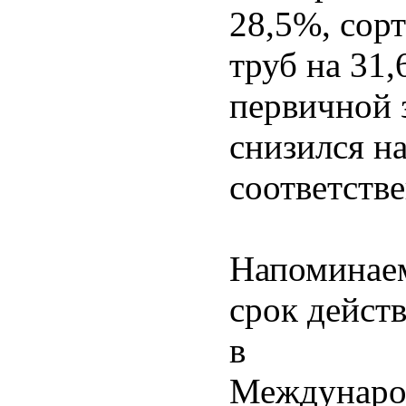
28,5%, сор
труб на 31
первичной 
снизился на
соответств
Напоминаем
срок дейст
в
Междунаро