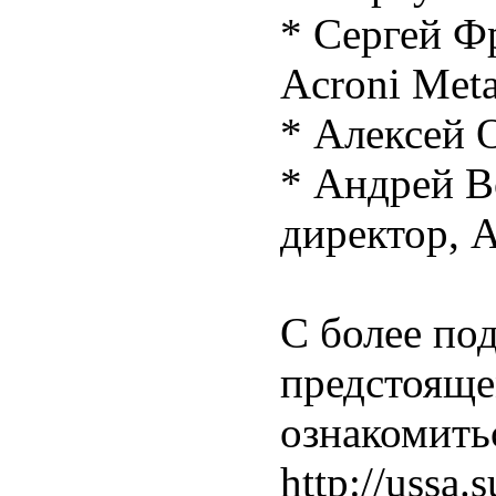
* Сергей Ф
Acroni Met
* Алексей О
* Андрей В
директор, 
С более по
предстояще
ознакомитьс
http://ussa.