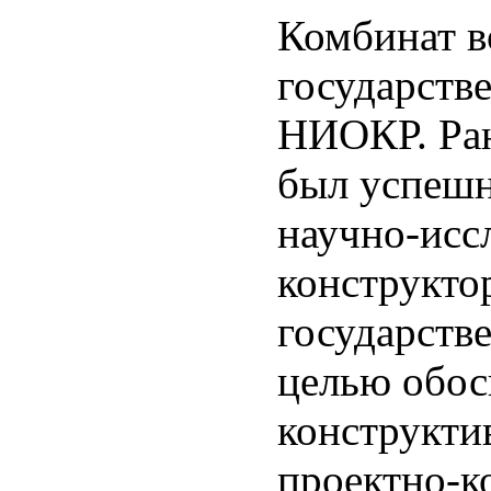
Комбинат во
государств
НИОКР. Ран
был успешн
научно-исс
конструкто
государств
целью обос
конструкти
проектно-к