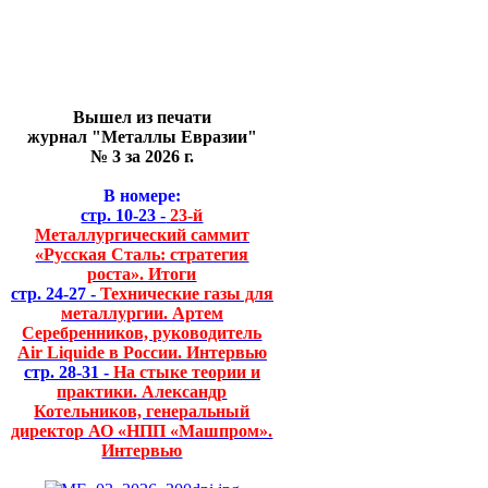
Вышел из печати
журнал "Металлы Евразии"
№ 3 за 2026 г.
В номере:
стр. 10-23 -
23-й
Металлургический саммит
«Русская Сталь: стратегия
роста». Итоги
стр. 24-27 -
Технические газы для
металлургии. Артем
Серебренников, руководитель
Air Liquide в России. Интервью
стр. 28-31 -
На стыке теории и
практики. Александр
Котельников, генеральный
директор АО «НПП «Машпром».
Интервью