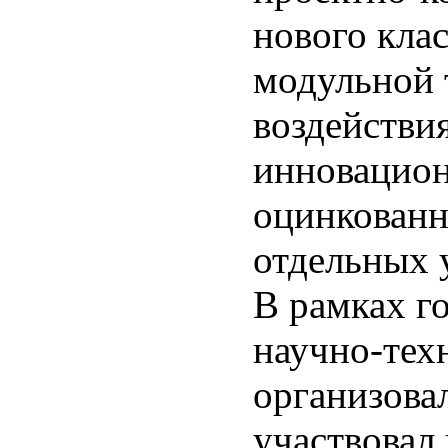
нового кла
модульной 
воздействия
инновацион
оцинкованн
отдельных 
В рамках г
научно-тех
организова
участвовал