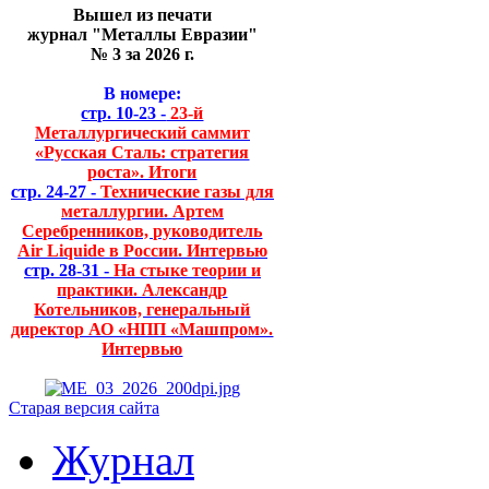
Вышел из печати
журнал "Металлы Евразии"
№ 3 за 2026 г.
В номере:
стр. 10-23 -
23-й
Металлургический саммит
«Русская Сталь: стратегия
роста». Итоги
стр. 24-27 -
Технические газы для
металлургии. Артем
Серебренников, руководитель
Air Liquide в России. Интервью
стр. 28-31 -
На стыке теории и
практики. Александр
Котельников, генеральный
директор АО «НПП «Машпром».
Интервью
Старая версия сайта
Журнал