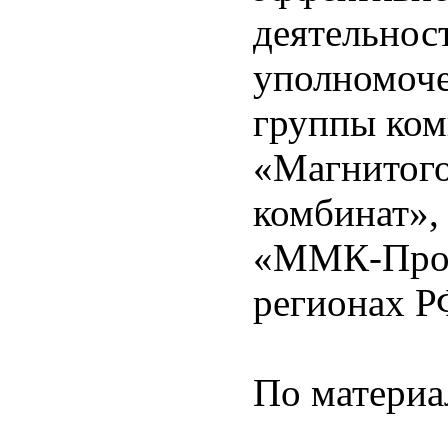
деятельнос
уполномоч
группы ко
«Магнитого
комбинат»
«ММК-Проф
регионах Р
По матери