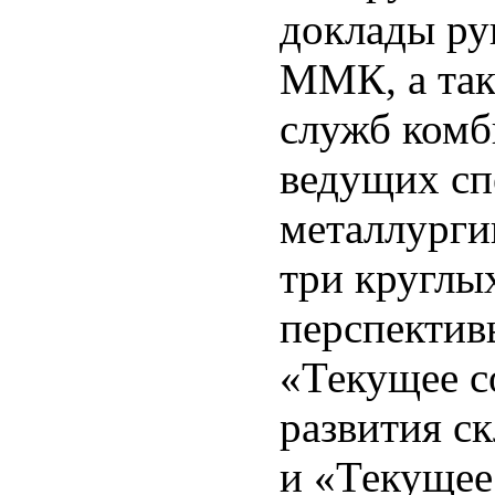
доклады ру
ММК, а так
служб комб
ведущих сп
металлурги
три круглы
перспектив
«Текущее с
развития с
и «Текущее