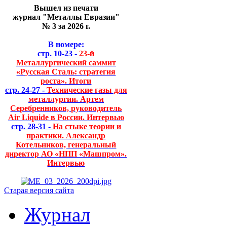
Вышел из печати
журнал "Металлы Евразии"
№ 3 за 2026 г.
В номере:
стр. 10-23 -
23-й
Металлургический саммит
«Русская Сталь: стратегия
роста». Итоги
стр. 24-27 -
Технические газы для
металлургии. Артем
Серебренников, руководитель
Air Liquide в России. Интервью
стр. 28-31 -
На стыке теории и
практики. Александр
Котельников, генеральный
директор АО «НПП «Машпром».
Интервью
Старая версия сайта
Журнал