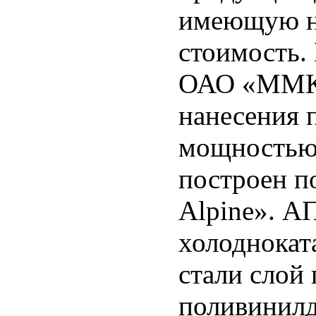
имеющую н
стоимость.
ОАО «ММК»
нанесения 
мощностью 
построен п
Alpine». А
холоднокат
стали слой 
поливинилд