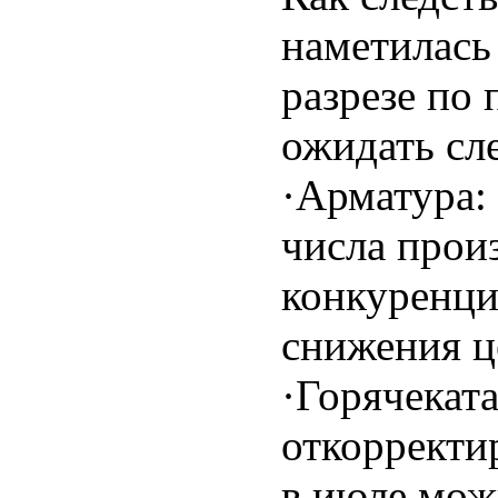
наметилась
разрезе по
ожидать сл
·Арматура:
числа прои
конкуренц
снижения ц
·Горячекат
откорректи
в июле мож