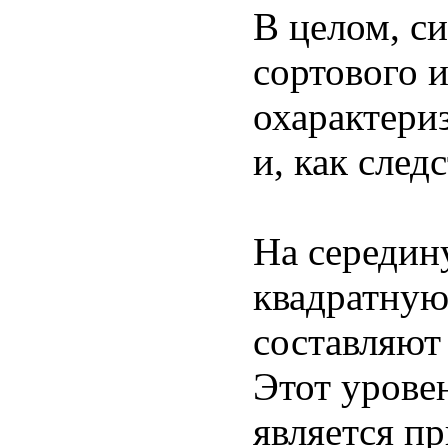
В целом, с
сортового 
охарактери
и, как след
На середин
квадратную 
составляют
Этот уровен
является п