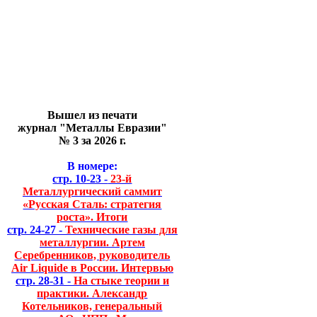
Вышел из печати
журнал "Металлы Евразии"
№ 3 за 2026 г.
В номере:
стр. 10-23 -
23-й
Металлургический саммит
«Русская Сталь: стратегия
роста». Итоги
стр. 24-27 -
Технические газы для
металлургии. Артем
Серебренников, руководитель
Air Liquide в России. Интервью
стр. 28-31 -
На стыке теории и
практики. Александр
Котельников, генеральный