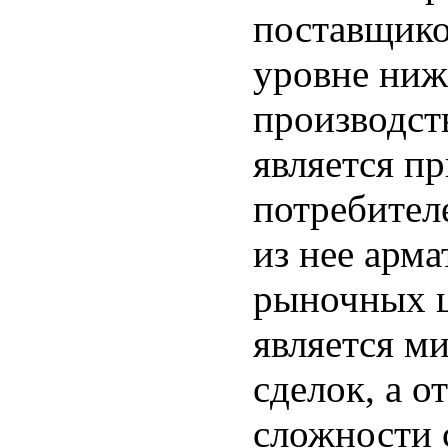
поставщико
уровне ниж
производств
является п
потребителе
из нее арм
рыночных ц
является м
сделок, а 
сложности 