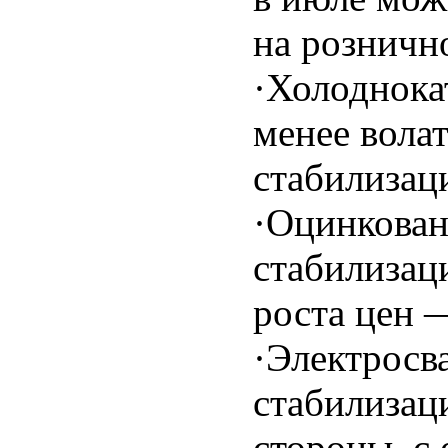
на розничн
·Холоднока
менее вола
стабилизац
·Оцинкован
стабилизац
роста цен 
·Электросв
стабилизац
стороны, с