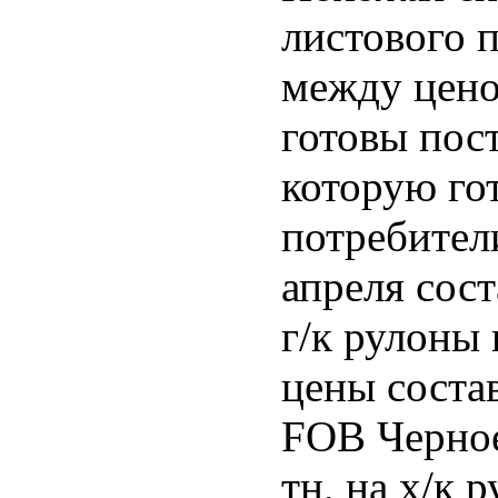
листового 
между цено
готовы пост
которую го
потребител
апреля сос
г/к рулоны
цены соста
FOB Черное
тн, на х/к 