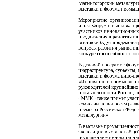
Магнитогорский металлурги
выставки и форума промы
Мероприятие, организованно
июля. Форум и выставка пр
участников инновационных 
продвижения и развития ин
выставки будут продемонст
вопросы развития рынка ин
конкурентоспособности ро
В деловой программе форум
инфраструктура, субъекты, 
выставки и форума вице-пре
«Инновации в промышленнос
руководителей крупнейших
промышленности России, но
«ММК» также примет участи
комиссии по вопросам разви
премьера Российской Федер
металлургии».
В выставке промышленности
экспозиции выставки общей 
посвященные инновационны