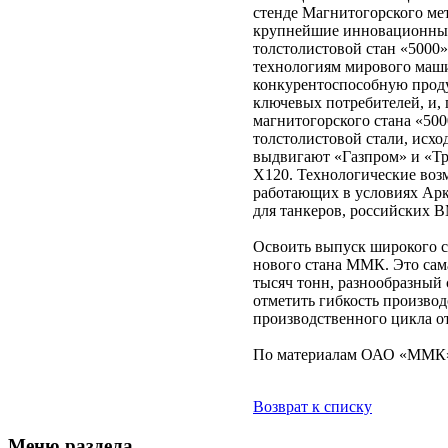
стенде Магнитогорского ме
крупнейшие инновационные 
толстолистовой стан «5000»
технологиям мирового маши
конкурентоспособную прод
ключевых потребителей, и, 
магнитогорского стана «50
толстолистовой стали, исхо
выдвигают «Газпром» и «Тр
Х120. Технологические воз
работающих в условиях Аркт
для танкеров, российских В
Освоить выпуск широкого с
нового стана ММК. Это сам
тысяч тонн, разнообразный 
отметить гибкость произво
производственного цикла от
По материалам ОАО «ММК
Возврат к списку
Меню раздела