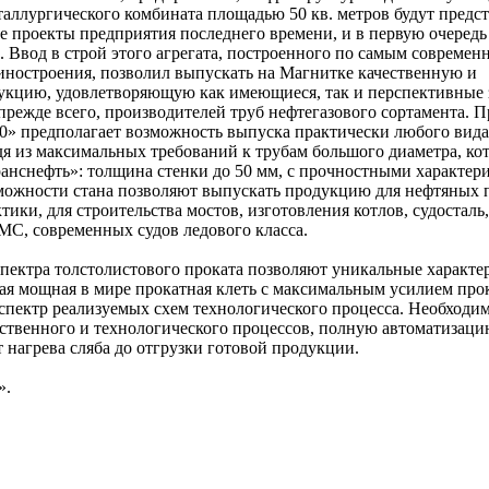
таллургического комбината площадью 50 кв. метров будут предс
проекты предприятия последнего времени, и в первую очеред
. Ввод в строй этого агрегата, построенного по самым совреме
ностроения, позволил выпускать на Магнитке качественную и
укцию, удовлетворяющую как имеющиеся, так и перспективные
прежде всего, производителей труб нефтегазового сортамента. П
00» предполагает возможность выпуска практически любого вида
дя из максимальных требований к трубам большого диаметра, ко
анснефть»: толщина стенки до 50 мм, с прочностными характер
можности стана позволяют выпускать продукцию для нефтяных 
ики, для строительства мостов, изготовления котлов, судосталь,
МС, современных судов ледового класса.
пектра толстолистового проката позволяют уникальные характе
ая мощная в мире прокатная клеть с максимальным усилием прок
спектр реализуемых схем технологического процесса. Необходи
дственного и технологического процессов, полную автоматизац
 нагрева сляба до отгрузки готовой продукции.
».