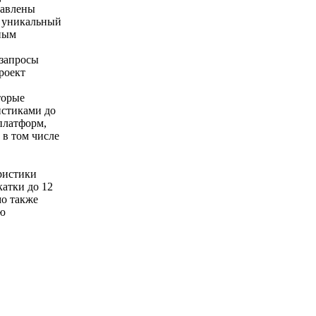
тавлены
ь уникальный
нным
 запросы
роект
торые
истиками до
платформ,
 в том числе
ристики
атки до 12
мо также
ию