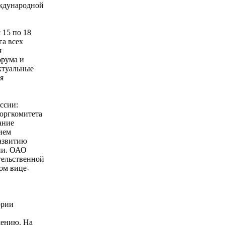
еждународной
 15 по 18
га всех
я
орума и
ктуальные
я
ссии:
 оргкомитета
ание
ием
азвитию
ии. ОАО
тельственной
ом вице-
ории
щению. На