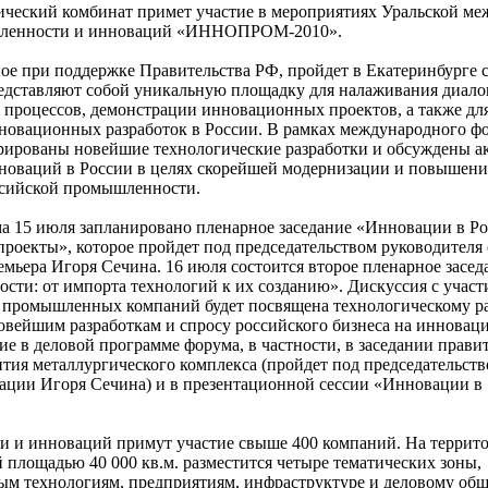
ческий комбинат примет участие в мероприятиях Уральской м
шленности и инноваций «ИННОПРОМ-2010».
е при поддержке Правительства РФ, пройдет в Екатеринбурге с
едставляют собой уникальную площадку для налаживания диало
процессов, демонстрации инновационных проектов, а также дл
новационных разработок в России. В рамках международного ф
рированы новейшие технологические разработки и обсуждены а
новаций в России в целях скорейшей модернизации и повышени
ссийской промышленности.
а 15 июля запланировано пленарное заседание «Инновации в Ро
проекты», которое пройдет под председательством руководителя
мьера Игоря Сечина. 16 июля состоится второе пленарное засед
ти: от импорта технологий к их созданию». Дискуссия с участ
 промышленных компаний будет посвящена технологическому р
вейшим разработкам и спросу российского бизнеса на инновац
е в деловой программе форума, в частности, в заседании прави
тия металлургического комплекса (пройдет под председательств
ации Игоря Сечина) и в презентационной сессии «Инновации в
 и инноваций примут участие свыше 400 компаний. На террит
площадью 40 000 кв.м. разместится четыре тематических зоны,
м технологиям, предприятиям, инфраструктуре и деловому об