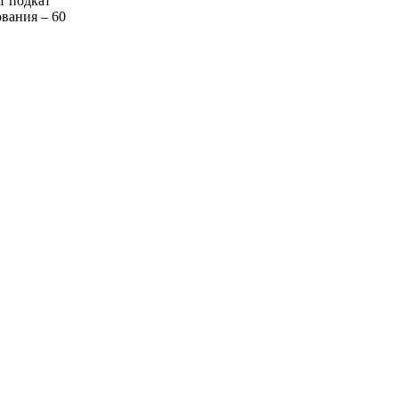
т подкат
вания – 60