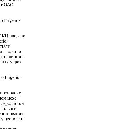
кат ОАО
 Frigerio»
 СКЦ введено
erio»
стали
оизводство
сть линии –
стых марок
o Frigerio»
 проволоку
ном цехе
углеродистой
очильные
енствования
существлен в