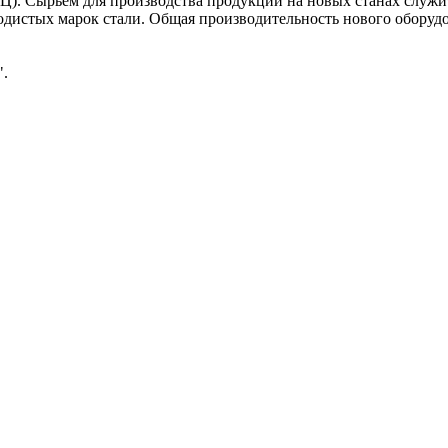
Ц). Сырьем для производства продукции на новых станах служи
истых марок стали. Общая производительность нового оборудо
.