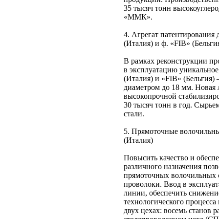
35 тысяч тонн высокоуглер
«ММК».
4. Агрегат патентирования 
(Италия) и ф. «FIB» (Бельги
В рамках реконструкции пр
в эксплуатацию уникальное,
(Италия) и «FIB» (Бельгия)
диаметром до 18 мм. Новая 
высокопрочной стабилизир
30 тысяч тонн в год. Сырь
стали.
5. Прямоточные волочильные
(Италия)
Повысить качество и обесп
различного назначения позв
прямоточных волочильных ст
проволоки. Ввод в эксплуа
линии, обеспечить снижени
технологического процесса
двух цехах: восемь станов 