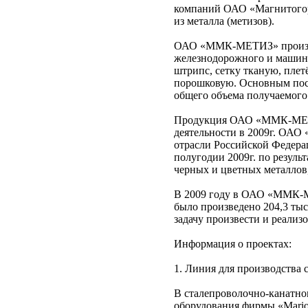
компаний ОАО «Магнитогор
из металла (метизов).
ОАО «ММК-МЕТИЗ» произво
железнодорожного и машино
штрипс, сетку тканую, плет
порошковую. Основным по
общего объема получаемог
Продукция ОАО «ММК-МЕТИЗ»
деятельности в 2009г. ОА
отрасли Российской Федера
полугодии 2009г. по резул
черных и цветных металло
В 2009 году в ОАО «ММК-МЕ
было произведено 204,3 ты
задачу произвести и реализ
Информация о проектах:
1. Линия для производства 
В сталепроволочно-канатно
оборудования фирмы «Mario 