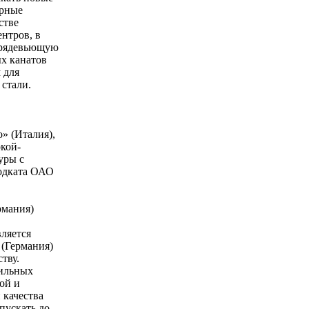
урные
стве
нтров, в
прядевьющую
х канатов
 для
 стали.
» (Италия),
окой-
уры с
подката ОАО
рмания)
ляется
 (Германия)
тву.
чильных
ой и
 качества
пускать до