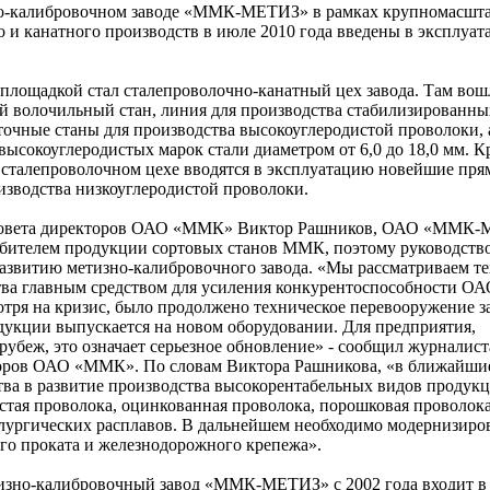
о-калибровочном заводе «ММК-МЕТИЗ» в рамках крупномасшт
 и канатного производств в июле 2010 года введены в эксплуа
лощадкой стал сталепроволочно-канатный цех завода. Там вош
 волочильный стан, линия для производства стабилизированны
точные станы для производства высокоуглеродистой проволоки, 
высокоуглеродистых марок стали диаметром от 6,0 до 18,0 мм. Кр
и сталепроволочном цехе вводятся в эксплуатацию новейшие пр
изводства низкоуглеродистой проволоки.
ь совета директоров ОАО «ММК» Виктор Рашников, ОАО «ММК
бителем продукции сортовых станов ММК, поэтому руководств
развитию метизно-калибровочного завода. «Мы рассматриваем т
тва главным средством для усиления конкурентоспособности 
тря на кризис, было продолжено техническое перевооружение з
дукции выпускается на новом оборудовании. Для предприятия,
убеж, это означает серьезное обновление» - сообщил журналис
кторов ОАО «ММК». По словам Виктора Рашникова, «в ближайши
тва в развитие производства высокорентабельных видов продукц
стая проволока, оцинкованная проволока, порошковая проволока
лургических расплавов. В дальнейшем необходимо модернизиро
го проката и железнодорожного крепежа».
зно-калибровочный завод «ММК-МЕТИЗ» с 2002 года входит в