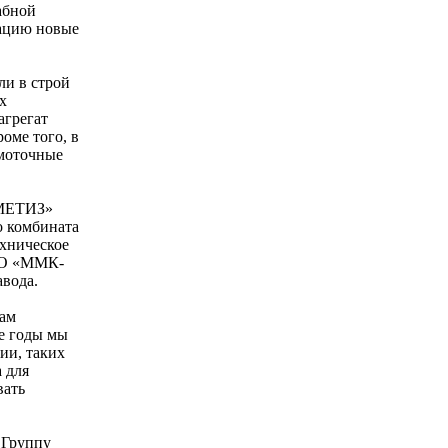
абной
тацию новые
ли в строй
х
агрегат
оме того, в
ямоточные
-МЕТИЗ»
о комбината
ехническое
ОАО «ММК-
авода.
там
е годы мы
ии, таких
 для
вать
 Группу