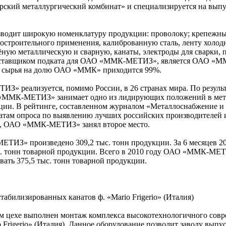
ский металлургический комбинат» и специализируется на выпу
дит широкую номенклатуру продукции: проволоку; крепежны
строительного применения, калиброванную сталь, ленту холод
ёную металлическую и сварную, канаты, электроды для сварки, 
ставщиком подката для ОАО «ММК-МЕТИЗ», является ОАО «ММ
о сырья на долю ОАО «ММК» приходится 99%.
 реализуется, помимо России, в 26 странах мира. По резуль
О «ММК-МЕТИЗ» занимает одно из лидирующих положений в ме
ции. В рейтинге, составленном журналом «Металлоснабжение и с
ьтатам опроса по выявлению лучших российских производителей 
в, ОАО «ММК-МЕТИЗ» занял второе место.
ТИЗ» произведено 309,2 тыс. тонн продукции. За 6 месяцев 20
с. тонн товарной продукции. Всего в 2010 году ОАО «ММК-МЕТ
овать 375,5 тыс. тонн товарной продукции.
стабилизированных канатов ф. «Mario Frigerio» (Италия)
м цехе выполнен монтаж комплекса высокотехнологичного сов
Frigerio» (Италия). Данное оборудование позволит заводу выпу