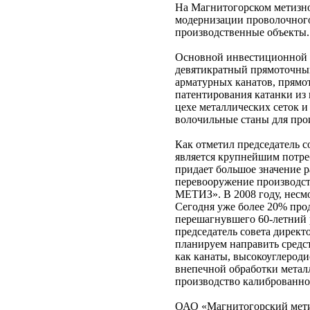
На Магнитогорском метизн
модернизации проволочного
производственные объекты.
Основной инвестиционной п
девятикратный прямоточный
арматурных канатов, прямо
патентирования катанки из 
цехе металлических сеток 
волочильные станы для про
Как отметил председател
является крупнейшим потре
придает большое значение 
перевооружение производс
МЕТИЗ». В 2008 году, несмо
Сегодня уже более 20% про
перешагнувшего 60-летний р
председатель совета дире
планируем направить средс
как канаты, высокоуглероди
внепечной обработки метал
производство калиброванно
ОАО «Магнитогорский мети