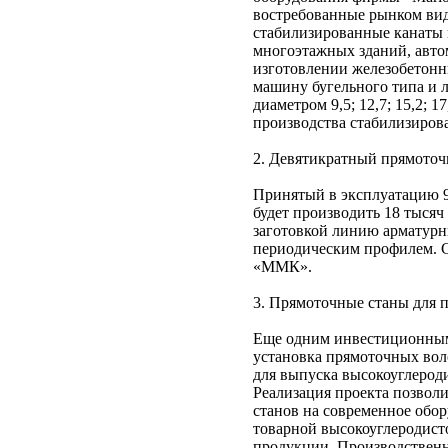
востребованные рынком ви
стабилизированные канаты 
многоэтажных зданий, авто
изготовлении железобетонн
машину бугельного типа и 
диаметром 9,5; 12,7; 15,2; 
производства стабилизирова
2. Девятикратный прямоточн
Принятый в эксплуатацию 9
будет производить 18 тысяч
заготовкой линию арматурн
периодическим профилем. С
«ММК».
3. Прямоточные станы для п
Еще одним инвестиционным 
установка прямоточных вол
для выпуска высокоуглерод
Реализация проекта позвол
станов на современное обор
товарной высокоуглеродист
продукции. Производственн