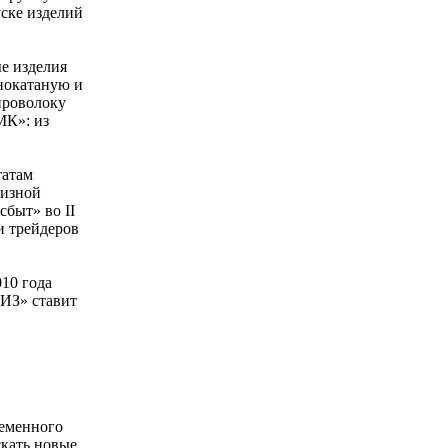
ске изделий
е изделия
нокатаную и
проволоку
К»: из
татам
тизной
быт» во II
и трейдеров
10 года
ИЗ» ставит
ременного
скать новые