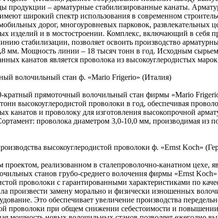
ды продукции – арматурные стабилизированные канаты. Армат
имеют широкий спектр использования в современном строитель
мобильных дорог, многоуровневых парковок, развлекательных це
ых изделий и в мостостроении. Комплекс, включающий в себя 
линию стабилизации, позволяет освоить производство арматурны
17,8 мм. Мощность линии – 18 тысяч тонн в год. Исходным сырьем
нных канатов является проволока из высокоуглеродистых марок
ый волочильный стан ф. «Mario Frigerio» (Италия)
-кратный прямоточный волочильный стан фирмы «Mario Frigerio
 тонн высокоуглеродистой проволоки в год, обеспечивая провол
ых канатов и проволоку для изготовления высокопрочной армат
ортамент: проволока диаметром 3,0-10,0 мм, производимая из 
роизводства высокоуглеродистой проволоки ф. «Ernst Koch» (Ге
проектом, реализованном в сталепроволочно-канатном цехе, яв
очильных станов грубо-среднего волочения фирмы «Ernst Koch»
истой проволоки с гарантированными характеристиками по качес
ила произвести замену морально и физически изношенных воло
удование. Это обеспечивает увеличение производства передельн
ой проволоки при общем снижении себестоимости и повышении
ая мощность новых волочильных станов позволяет ежегодно вы