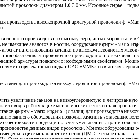
одистой проволоки диаметром 1,0-3,0 мм. Исходное сырье – под
для производства высокопрочной арматурной проволоки ф. «Mario
я)
оволочного производства из высокоуглеродистых марок стали в
 не имеющее аналогов в России, оборудование фирм «Mario Frig
 – агрегат патентирования катанки из высокоуглеродистых марок 
линия обеспечивает проволочное производство и в том числе пр
ованной арматуры подкатом с необходимыми свойствами. Мощно
ем служит горячекатаный подкат ОАО «ММК» из высокоуглероди
 станы для производства низкоуглеродистой проволоки ф. «Mari
ечить увеличение заказов на низкоуглеродистую и легированную
олил ввод в работу в цехе металлических сеток и сталепроволоч
анов фирмы «Mario Frigerio» (Италия) для производства низко
тацию данного оборудования позволил заменить устаревшие вол
е себестоимости продукции за счет уменьшения затрат и соверш
 производства данных видов проволоки. Монтаж оборудования о
размещены в цехе металлических сеток (ЦМС), четыре стана – в