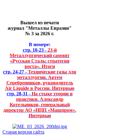
Вышел из печати
журнал "Металлы Евразии"
№ 3 за 2026 г.
В номере:
стр. 10-23 -
23-й
Металлургический саммит
«Русская Сталь: стратегия
роста». Итоги
стр. 24-27 -
Технические газы для
металлургии. Артем
Серебренников, руководитель
Air Liquide в России. Интервью
стр. 28-31 -
На стыке теории и
практики. Александр
Котельников, генеральный
директор АО «НПП «Машпром».
Интервью
Старая версия сайта