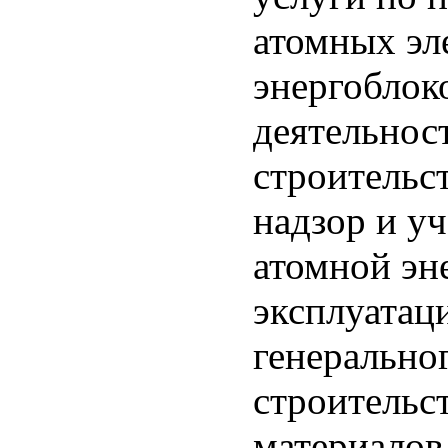
атомных эл
энергоблок
деятельнос
строительс
надзор и уч
атомной эн
эксплуатац
генерально
строительст
материалов