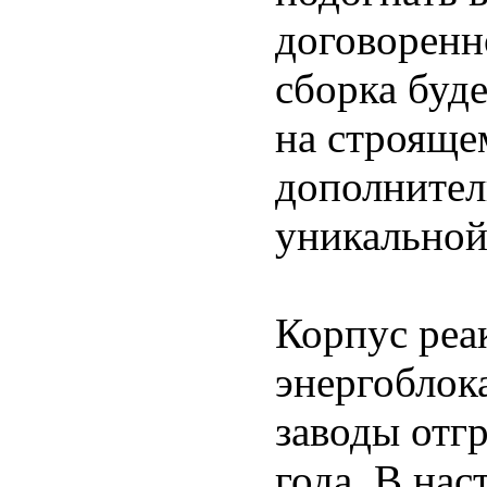
договоренн
сборка буд
на строяще
дополнител
уникальной
Корпус реа
энергоблок
заводы отгр
года. В на