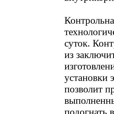
Контрольна
технологич
суток. Кон
из заключи
изготовлен
установки 
позволит п
выполненны
подогнать 