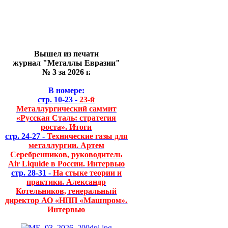
Вышел из печати
журнал "Металлы Евразии"
№ 3 за 2026 г.
В номере:
стр. 10-23 -
23-й
Металлургический саммит
«Русская Сталь: стратегия
роста». Итоги
стр. 24-27 -
Технические газы для
металлургии. Артем
Серебренников, руководитель
Air Liquide в России. Интервью
стр. 28-31 -
На стыке теории и
практики. Александр
Котельников, генеральный
директор АО «НПП «Машпром».
Интервью