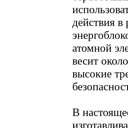
использова
действия в
энергоблок
атомной эл
весит около
высокие тр
безопаснос
В настояще
изготавлива