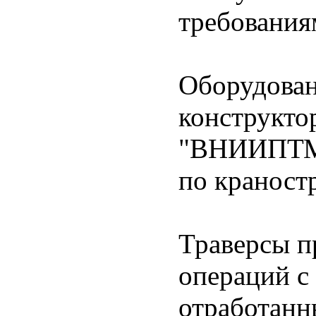
требования
Оборудован
конструкт
"ВНИИПТМА
по краност
Траверсы п
операций с
отработанн