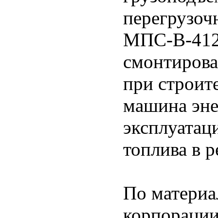
перегрузоч
МПС-В-412.
смонтирова
при строит
машина эне
эксплуатаци
топлива в р
По матери
корпораци