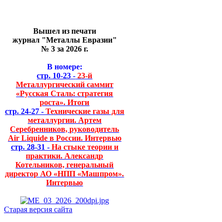
Вышел из печати
журнал "Металлы Евразии"
№ 3 за 2026 г.
В номере:
стр. 10-23 -
23-й
Металлургический саммит
«Русская Сталь: стратегия
роста». Итоги
стр. 24-27 -
Технические газы для
металлургии. Артем
Серебренников, руководитель
Air Liquide в России. Интервью
стр. 28-31 -
На стыке теории и
практики. Александр
Котельников, генеральный
директор АО «НПП «Машпром».
Интервью
Старая версия сайта