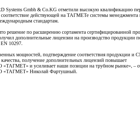
 Systems Gmbh & Co.KG отметили высокую квалификацию пе
 соответствие действующей на ТАГМЕТе системы менеджмента к
еждународным стандартам.
нято решение по расширению сортамента сертифицированной пр
олучил дополнительные лицензии на производство продукции 
 EN 10297.
венных мощностей, подтверждение соответствия продукции и 
 качества, получение дополнительных лицензий повышает
О «ТАГМЕТ» и усиливает наши позиции на трубном рынке», – о
АО «ТАГМЕТ» Николай Фартушный.