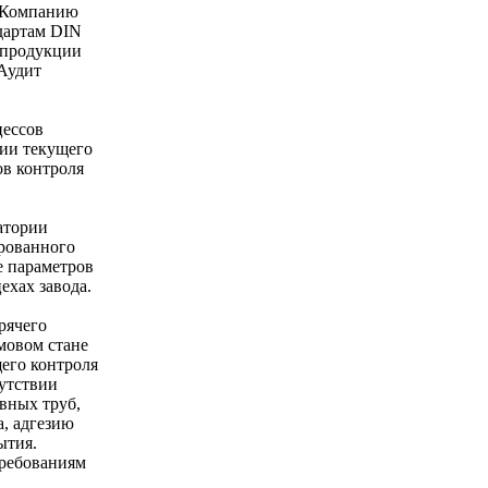
ю Компанию
дартам DIN
 продукции
 Аудит
цессов
ции текущего
ов контроля
атории
рованного
е параметров
ехах завода.
рячего
мовом стане
его контроля
сутствии
вных труб,
, адгезию
ытия.
ребованиям