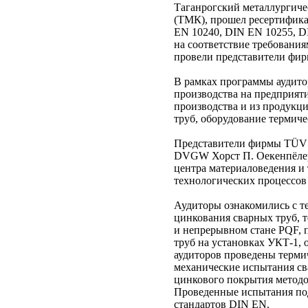
Таганрогский металлургич
(ТМК), прошел ресертифика
EN 10240, DIN EN 10255, D
на соответствие требованиям
провели представители ф
В рамках программы аудито
производства на предприят
производства и из продукц
труб, оборудование термиче
Представители фирмы TÜV 
DVGW Хорст П. Оекенпёлер
центра материаловедения и
технологических процессов 
Аудиторы ознакомились с т
цинкования сварных труб, 
и непрерывном стане PQF, 
труб на установках УКТ-1,
аудиторов проведены терми
механические испытания св
цинкового покрытия методо
Проведенные испытания по
стандартов DIN EN.