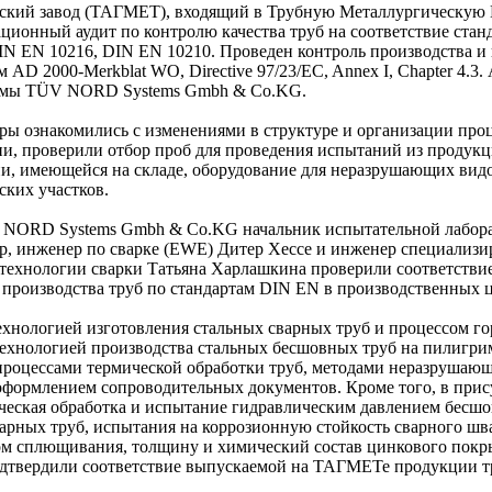
еский завод (ТАГМЕТ), входящий в Трубную Металлургическу
ционный аудит по контролю качества труб на соответствие стан
IN EN 10216, DIN EN 10210. Проведен контроль производства и
 AD 2000-Merkblat WO, Directive 97/23/EC, Annex I, Chapter 4.3.
ирмы TÜV NORD Systems Gmbh & Co.KG.
ры ознакомились с изменениями в структуре и организации про
ии, проверили отбор проб для проведения испытаний из продук
ии, имеющейся на складе, оборудование для неразрушающих вид
ских участков.
NORD Systems Gmbh & Co.KG начальник испытательной лабор
, инженер по сварке (EWE) Дитер Хессе и инженер специализи
 технологии сварки Татьяна Харлашкина проверили соответстви
производства труб по стандартам DIN EN в производственных ц
ехнологией изготовления стальных сварных труб и процессом го
технологией производства стальных бесшовных труб на пилигри
процессами термической обработки труб, методами неразрушающ
 оформлением сопроводительных документов. Кроме того, в при
ческая обработка и испытание гидравлическим давлением бесшо
арных труб, испытания на коррозионную стойкость сварного шва
м сплющивания, толщину и химический состав цинкового покр
дтвердили соответствие выпускаемой на ТАГМЕТе продукции т