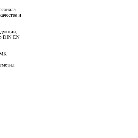
рсонала
ачества и
одукции,
по DIN EN
СМК
тметил