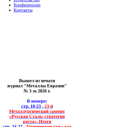
Конференции
Контакты
Вышел из печати
журнал "Металлы Евразии"
№ 3 за 2026 г.
В номере:
стр. 10-23 -
23-й
Металлургический саммит
«Русская Сталь: стратегия
роста». Итоги
стр. 24-27 -
Технические газы для