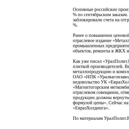
Основные российские произ
% по сентябрьским заказам.
заблокировали счета на отг
%.
Ранее о повышении ценовой
отраслевое издание «Метал
промышленных предприятий 
объектов, ремонты в ЖКХ и
Как уже писал «УралПолит.
плиткой производителей. В
металлопродукцию и компл
ОАО «НПК «Уралвагонзавод
недовольство УК «ЕвразХолд
«Магнитогорским меткомби
отраслевом совещании, отм
продукции должны вернутьс
формулой цены». Сейчас на
«ЕвразХолдинга».
По материалам УралПолит.