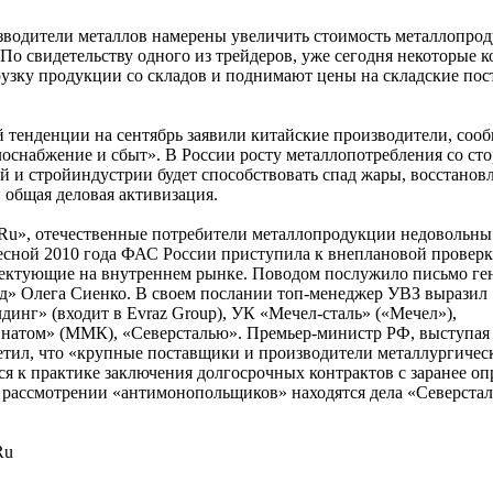
водители металлов намерены увеличить стоимость металлопрод
 По свидетельству одного из трейдеров, уже сегодня некоторые 
рузку продукции со складов и поднимают цены на складские пос
 тенденции на сентябрь заявили китайские производители, соо
лоснабжение и сбыт». В России росту металлопотребления со ст
и стройиндустрии будет способствовать спад жары, восстанов
 общая деловая активизация.
Ru», отечественные потребители металлопродукции недовольны
есной 2010 года ФАС России приступила к внеплановой проверк
ектующие на внутреннем рынке. Поводом послужило письмо ге
» Олега Сиенко. В своем послании топ-менеджер УВЗ выразил
инг» (входит в Evraz Group), УК «Мечел-сталь» («Мечел»),
натом» (ММК), «Северсталью». Премьер-министр РФ, выступая
етил, что «крупные поставщики и производители металлургичес
я к практике заключения долгосрочных контрактов с заранее о
 рассмотрении «антимонопольщиков» находятся дела «Северстал
Ru