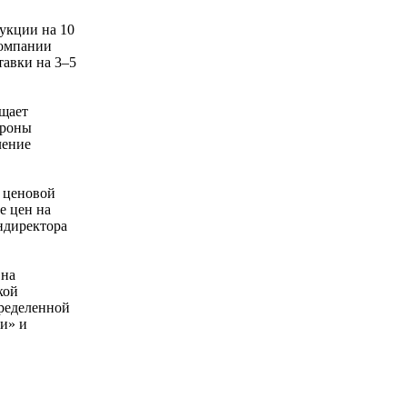
укции на 10
компании
тавки на 3–5
бщает
ороны
ление
 ценовой
е цен на
ндиректора
 на
кой
пределенной
и» и