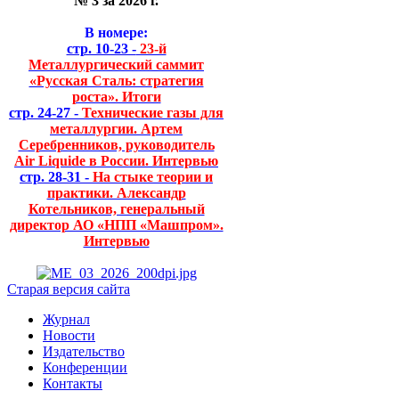
№ 3 за 2026 г.
В номере:
стр. 10-23 -
23-й
Металлургический саммит
«Русская Сталь: стратегия
роста». Итоги
стр. 24-27 -
Технические газы для
металлургии. Артем
Серебренников, руководитель
Air Liquide в России. Интервью
стр. 28-31 -
На стыке теории и
практики. Александр
Котельников, генеральный
директор АО «НПП «Машпром».
Интервью
Старая версия сайта
Журнал
Новости
Издательство
Конференции
Контакты