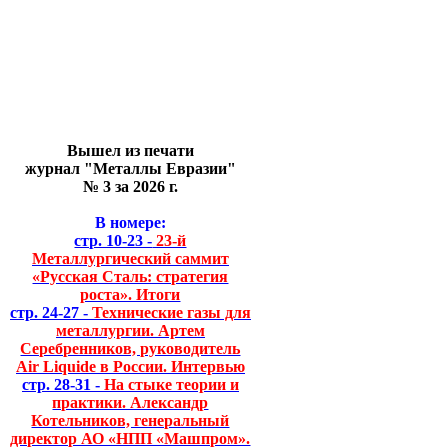
Вышел из печати
журнал "Металлы Евразии"
№ 3 за 2026 г.
В номере:
стр. 10-23 -
23-й
Металлургический саммит
«Русская Сталь: стратегия
роста». Итоги
стр. 24-27 -
Технические газы для
металлургии. Артем
Серебренников, руководитель
Air Liquide в России. Интервью
стр. 28-31 -
На стыке теории и
практики. Александр
Котельников, генеральный
директор АО «НПП «Машпром».