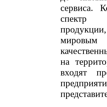
сервиса. 
спектр 
продукци
мировым
качествен
на террит
входят пр
предприя
представите