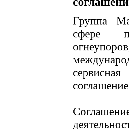
соглашени
Группа Ма
сфере пр
огнеупоро
междуна
сервисн
соглашение
Соглашени
деятельно