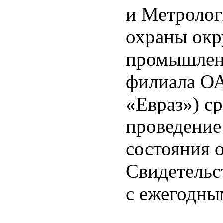
и Метролог
охраны ок
промышленн
филиала ОА
«Евраз») ср
проведение
состояния 
Свидетельс
с ежегодны