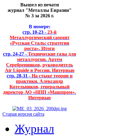
Вышел из печати
журнал "Металлы Евразии"
№ 3 за 2026 г.
В номере:
стр. 10-23 -
23-й
Металлургический саммит
«Русская Сталь: стратегия
роста». Итоги
стр. 24-27 -
Технические газы для
металлургии. Артем
Серебренников, руководитель
Air Liquide в России. Интервью
стр. 28-31 -
На стыке теории и
практики. Александр
Котельников, генеральный
директор АО «НПП «Машпром».
Интервью
Старая версия сайта
Журнал