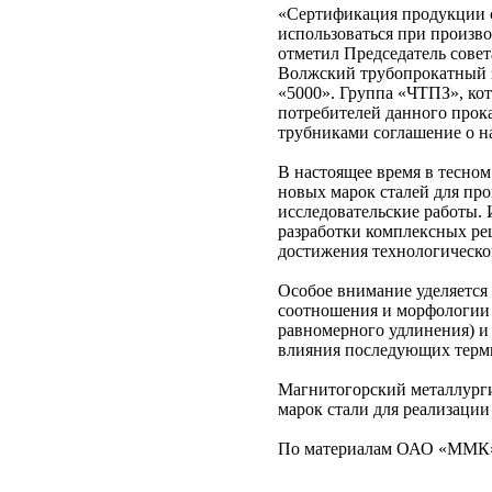
«Сертификация продукции ст
использоваться при произв
отметил Председатель сове
Волжский трубопрокатный з
«5000». Группа «ЧТПЗ», кот
потребителей данного прока
трубниками соглашение о н
В настоящее время в тесно
новых марок сталей для про
исследовательские работы. 
разработки комплексных ре
достижения технологическо
Особое внимание уделяется
соотношения и морфологии 
равномерного удлинения) и 
влияния последующих терми
Магнитогорский металлурги
марок стали для реализаци
По материалам ОАО «ММК