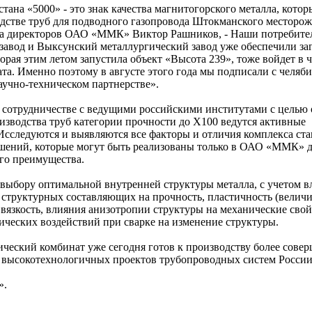
ана «5000» - это знак качества магнитогорского металла, котор
одстве труб для подводного газопровода Штокманского месторож
та директоров ОАО «ММК» Виктор Рашников, - Наши потребител
авод и Выксунский металлургический завод уже обеспечили заг
орая этим летом запустила объект «Высота 239», тоже войдет в 
та. Именно поэтому в августе этого года мы подписали с челяб
аучно-техническом партнерстве».
м сотрудничестве с ведущими российскими институтами с целью
изводства труб категории прочности до Х100 ведутся активные
Исследуются и выявляются все факторы и отличия комплекса ста
шений, которые могут быть реализованы только в ОАО «ММК» 
го преимущества.
 выбору оптимальной внутренней структуры металла, с учетом в
структурных составляющих на прочность, пластичность (велич
вязкость, влияния анизотропии структуры на механические свой
ческих воздействий при сварке на изменение структуры.
ческий комбинат уже сегодня готов к производству более сове
и высокотехнологичных проектов трубопроводных систем России
».