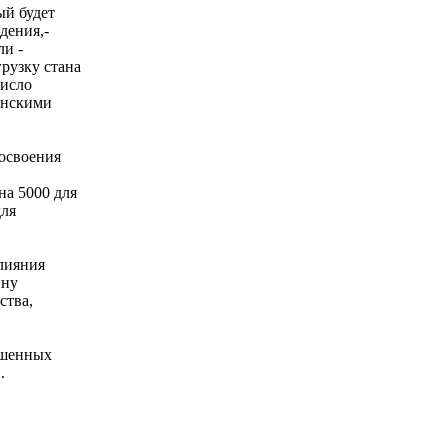
ый будет
дения,-
и -
рузку стана
число
инскими
 освоения
на 5000 для
для
лияния
ину
ства,
ршенных
.