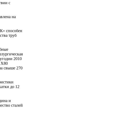
твии с
авлена на
МК» способен
ства труб
убные
ллургическая
угодии 2010
и Х80
ла свыше 270
ристики
атки до 12
дина и
ество сталей