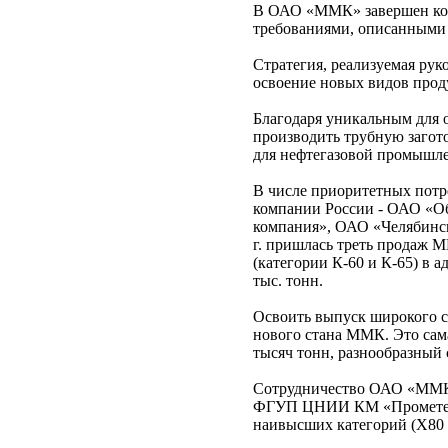
В ОАО «ММК» завершен комп
требованиями, описанными
Стратегия, реализуемая рук
освоение новых видов прод
Благодаря уникальным для 
производить трубную загот
для нефтегазовой промышл
В числе приоритетных потр
компании России - ОАО «Об
компания», ОАО «Челябинск
г. пришлась треть продаж М
(категории К-60 и К-65) в
тыс. тонн.
Освоить выпуск широкого с
нового стана ММК. Это сам
тысяч тонн, разнообразный 
Сотрудничество ОАО «ММК
ФГУП ЦНИИ КМ «Прометей» 
наивысших категорий (Х80 