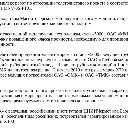
лекс работ по аттестации толстолистового проката в соответс
 в DNV-0S-F101.
оводством Магнитогорского металлургического комбината, напр
укции, соответствующих мировым стандартам.
отечественной металлургии технологиям, стан «5000» ОАО «М
овку повышенного класса прочности, необходимую для производ
енности.
ебителей продукции магнитогорского стана «5000» ведущие тр
ъединенная металлургическая компания» и ОАО «Трубная мета
ий трубопрокатный завод». На долю трубных компаний в 1 пол
МК на внутреннем рынке. С начала 2010 г. отгрузка марок Х70 
 адрес ведущих потребителей ОАО «ОМК» и ОАО «ТМК» состави
пектра толстолистового проката позволяют уникальные характе
ая мощная в мире прокатная клеть с максимальным усилием прок
спектр реализуемых схем технологического процесса.
» с ведущими российскими институтами ЦНИИЧермет им. Бар
обеспечит для российских потребителей гарантированное кач
и Х100).