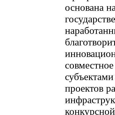
основана н
государств
наработанн
благотвори
инновацио
совместное
субъектами
проектов р
инфраструк
конкурсной 