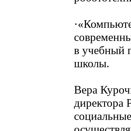
·«Компьюте
современн
в учебный 
школы.
Вера Куроч
директора 
социальны
осуществля