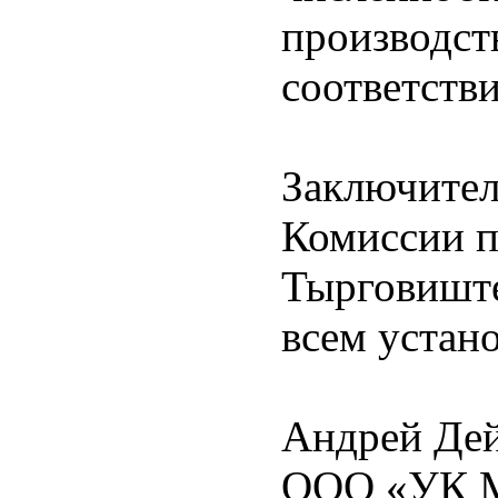
производст
соответств
Заключител
Комисcии п
Тырговишт
всем устан
Андрей Дей
ООО «УК М