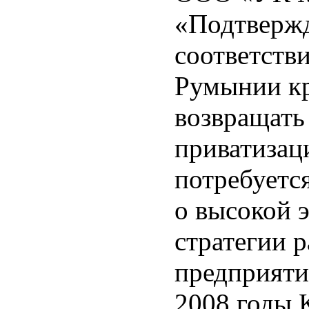
«Подтвержд
соответств
Румынии кр
возвращать
приватизац
потребуетс
о высокой 
стратегии 
предприяти
2008 годы 