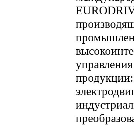
EURODRIVE
производя
промышлен
высокоинте
управления
продукции:
электродвиг
индустриал
преобразов