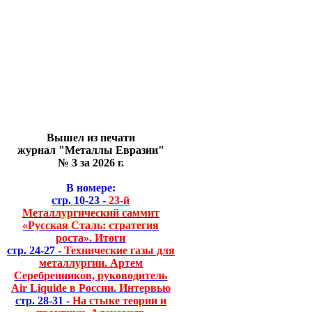
Вышел из печати
журнал "Металлы Евразии"
№ 3 за 2026 г.
В номере:
стр. 10-23 -
23-й
Металлургический саммит
«Русская Сталь: стратегия
роста». Итоги
стр. 24-27 -
Технические газы для
металлургии. Артем
Серебренников, руководитель
Air Liquide в России. Интервью
стр. 28-31 -
На стыке теории и