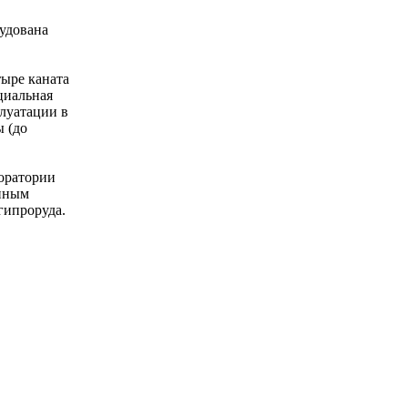
удована
тыре каната
циальная
плуатации в
ы (до
оратории
диным
гипроруда.