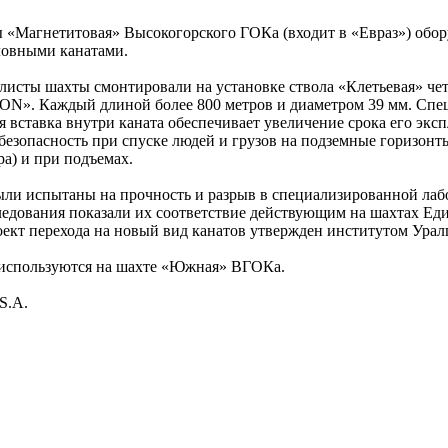
 «Магнетитовая» Высокогорского ГОКа (входит в «Евраз») обор
овными канатами.
листы шахты смонтировали на установке ствола «Клетьевая» че
N». Каждый длиной более 800 метров и диаметром 39 мм. Спе
 вставка внутри каната обеспечивает увеличение срока его экс
безопасность при спуске людей и грузов на подземные горизонт
ра) и при подъемах.
ыли испытаны на прочность и разрыв в специализированной лаб
едования показали их соответствие действующим на шахтах Е
оект перехода на новый вид канатов утвержден институтом Урал
используются на шахте «Южная» ВГОКа.
S.A.