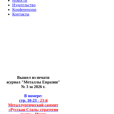
Новости
Издательство
Конференции
Контакты
Вышел из печати
журнал "Металлы Евразии"
№ 3 за 2026 г.
В номере:
стр. 10-23 -
23-й
Металлургический саммит
«Русская Сталь: стратегия