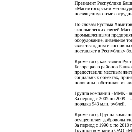
Президент Республики Башк
«Магнитогорский металлург
посвященную теме сотрудн
По словам Рустэма Хамитов
экономических связей Маг
промышленными предприяти
оборудование, дизельное т
является одним из основны
поставляет в Республику бо
Кроме того, как заявил Ру
Белорецкого районов Башк
предоставили местным жите
социальных объектах, прин
половины работников из чи
Группа компаний «ММК» яв
За период с 2005 по 2009 г
порядка 943 млн. рублей.
Кроме того, Группа компан
осуществляет добровольную
За период с 1990 г. по 201
Группой компаний ОАО «ММ