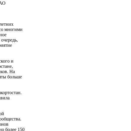
ОАО
,
летних
со многими
ное
 очередь,
риятие
ского и
стане,
ков. На
яты больше
кортостан.
авила
ой
ообщества.
йонов
о более 150