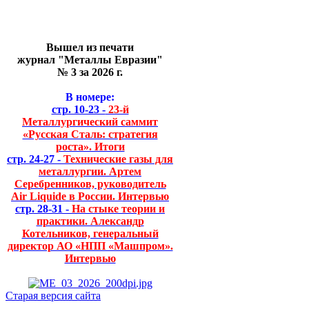
Вышел из печати
журнал "Металлы Евразии"
№ 3 за 2026 г.
В номере:
стр. 10-23 -
23-й
Металлургический саммит
«Русская Сталь: стратегия
роста». Итоги
стр. 24-27 -
Технические газы для
металлургии. Артем
Серебренников, руководитель
Air Liquide в России. Интервью
стр. 28-31 -
На стыке теории и
практики. Александр
Котельников, генеральный
директор АО «НПП «Машпром».
Интервью
Старая версия сайта