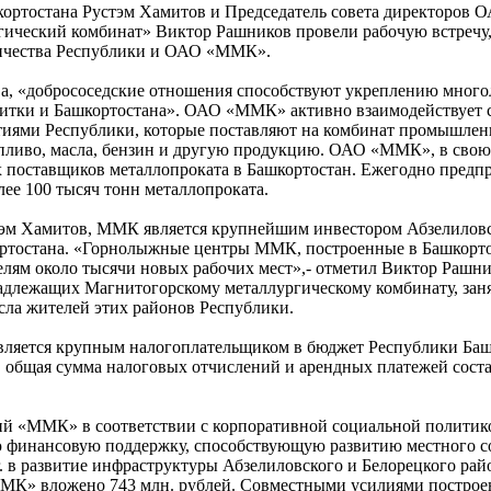
ортостана Рустэм Хамитов и Председатель совета директоров 
ический комбинат» Виктор Рашников провели рабочую встречу
ичества Республики и ОАО «ММК».
а, «добрососедские отношения способствуют укреплению много
нитки и Башкортостана». ОАО «ММК» активно взаимодействует 
ями Республики, которые поставляют на комбинат промышлен
опливо, масла, бензин и другую продукцию. ОАО «ММК», в свою
х поставщиков металлопроката в Башкортостан. Ежегодно предп
лее 100 тысяч тонн металлопроката.
стэм Хамитов, ММК является крупнейшим инвестором Абзелилов
ортостана. «Горнолыжные центры ММК, построенные в Башкорто
лям около тысячи новых рабочих мест»,- отметил Виктор Рашни
адлежащих Магнитогорскому металлургическому комбинату, зан
сла жителей этих районов Республики.
ляется крупным налогоплательщиком в бюджет Республики Баш
г.. общая сумма налоговых отчислений и арендных платежей сост
ий «ММК» в соответствии с корпоративной социальной политик
 финансовую поддержку, способствующую развитию местного с
0 г. в развитие инфраструктуры Абзелиловского и Белорецкого ра
К» вложено 743 млн. рублей. Совместными усилиями построен