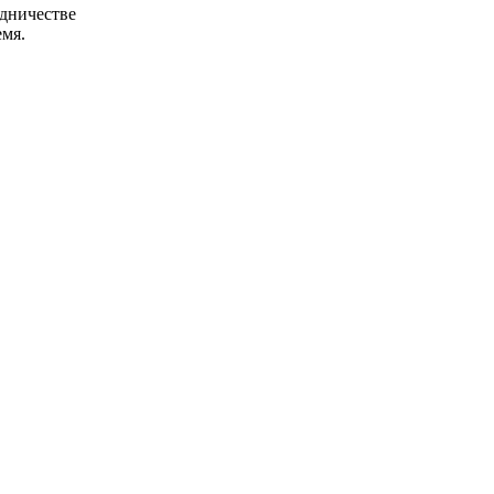
удничестве
мя.