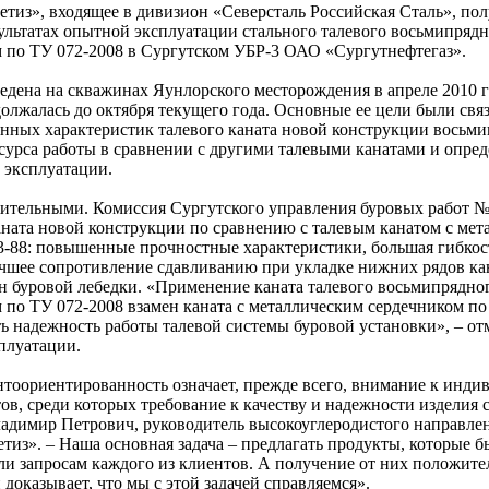
етиз», входящее в дивизион «Северсталь Российская Сталь», по
льтатах опытной эксплуатации стального талевого восьмипрядн
 по ТУ 072-2008 в Сургутском УБР-3 ОАО «Сургутнефтегаз».
едена на скважинах Яунлорского месторождения в апреле 2010 г
лжалась до октября текущего года. Основные ее цели были свя
нных характеристик талевого каната новой конструкции восьм
сурса работы в сравнении с другими талевыми канатами и опре
е эксплуатации.
ительными. Комиссия Сургутского управления буровых работ №
ната новой конструкции по сравнению с талевым канатом с мет
-88: повышенные прочностные характеристики, большая гибкос
учшее сопротивление сдавливанию при укладке нижних рядов ка
н буровой лебедки. «Применение каната талевого восьмипрядног
 по ТУ 072-2008 взамен каната с металлическим сердечником п
ь надежность работы талевой системы буровой установки», – от
плуатации.
тоориентированность означает, прежде всего, внимание к инд
в, среди которых требование к качеству и надежности изделия с
Владимир Петрович, руководитель высокоуглеродистого направле
тиз». – Наша основная задача – предлагать продукты, которые б
ли запросам каждого из клиентов. А получение от них положит
доказывает, что мы с этой задачей справляемся».