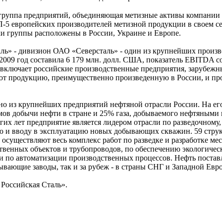
группа предприятий, объединяющая метизные активы компании
П-5 европейских производителей метизной продукции в своем се
 группы расположены в России, Украине и Европе.
аль» - дивизион ОАО «Северсталь» - один из крупнейших произ
 2009 год составила 6 179 млн. долл. США, показатель EBITDA с
включает российские производственные предприятия, зарубежн
ют продукцию, преимущественно произведенную в России, и пр
но из крупнейших предприятий нефтяной отрасли России. На ег
мов добычи нефти в стране и 25% газа, добываемого нефтяными
их лет предприятие является лидером отрасли по разведочному,
ю и вводу в эксплуатацию новых добывающих скважин. 59 стру
осуществляют весь комплекс работ по разведке и разработке ме
ственных объектов и трубопроводов, по обеспечению экологичес
и по автоматизации производственных процессов. Нефть поставл
ывающие заводы, так и за рубеж - в страны СНГ и Западной Евр
 Российская Сталь».