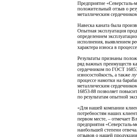
Предприятие «Северсталь-м
положительный отзыв о резу
металлическим сердечником
Навеска каната была произв
Опытная эксплуатация продо
определением эксплуатацио
исполнения, выявлением ре
характера износа в процесс
Результаты признаны полож
ряд важных преимуществ ка
сердечником по ГОСТ 16853
износостойкость, а также л
процессе намотки на бараба
металлическим сердечником
16853-88 позволяет повысит
по результатам опытной экс
«Для нашей компании клиен
потребностям наших клиенто
первом месте, – отмечает 
предприятия «Северсталь-ме
наибольшей степени отвеча
отзывов о нашей продукции 