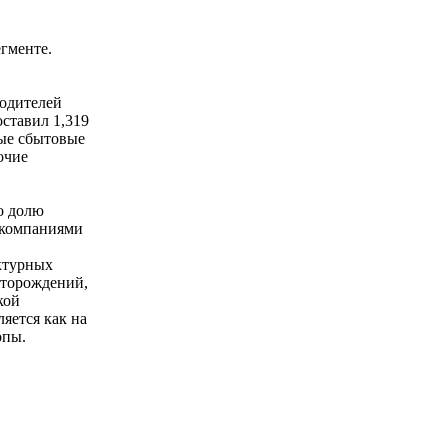
гменте.
водителей
оставил 1,319
ые сбытовые
очие
о долю
 компаниями
ктурных
сторождений,
кой
яется как на
опы.