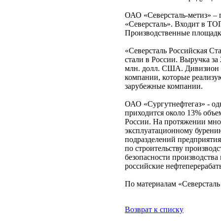
ОАО «Северсталь-метиз» – 
«Северсталь». Входит в ТО
Производственные площадки
«Северсталь Российская Ст
стали в России. Выручка за
млн. долл. США. Дивизион 
компании, которые реализу
зарубежные компании.
ОАО «Сургутнефтегаз» - од
приходится около 13% объе
России. На протяжении мног
эксплуатационному бурени
подразделений предприятия 
по строительству производ
безопасности производства 
российские нефтеперерабат
По материалам «Северсталь
Возврат к списку