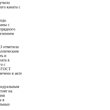
лучило
ого каната с
ода.
заны с
ипрядного
делением
3 отметила
аллическим
ть и
ната в
о с
о ГОСТ
мечено в акте
ивидуальным
тоят на
ния
ы в
ельных