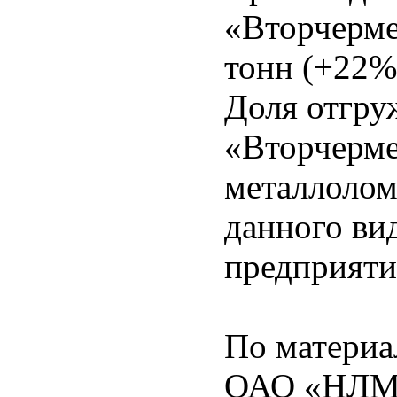
«Вторчерме
тонн (+22%
Доля отгру
«Вторчерм
металлолом
данного ви
предприяти
По материа
ОАО «НЛМК»