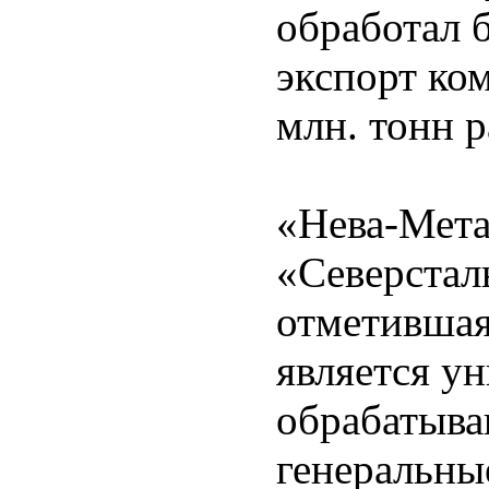
обработал б
экспорт ко
млн. тонн 
«Нева-Мета
«Северстал
отметившая
является у
обрабатыв
генеральные