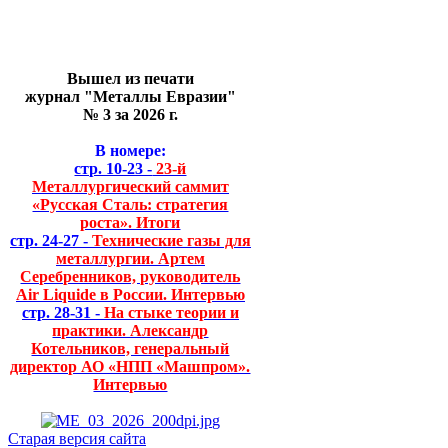
Вышел из печати
журнал "Металлы Евразии"
№ 3 за 2026 г.
В номере:
стр. 10-23 -
23-й
Металлургический саммит
«Русская Сталь: стратегия
роста». Итоги
стр. 24-27 -
Технические газы для
металлургии. Артем
Серебренников, руководитель
Air Liquide в России. Интервью
стр. 28-31 -
На стыке теории и
практики. Александр
Котельников, генеральный
директор АО «НПП «Машпром».
Интервью
Старая версия сайта