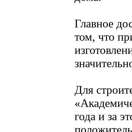
Главное до
том, что п
изготовлен
значительн
Для строит
«Академиче
года и за э
положитель