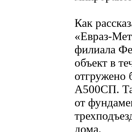
Как расска
«Евраз-Мет
филиала Фе
объект в те
отгружено 
А500СП. Та
от фундаме
трехподъез
дома.