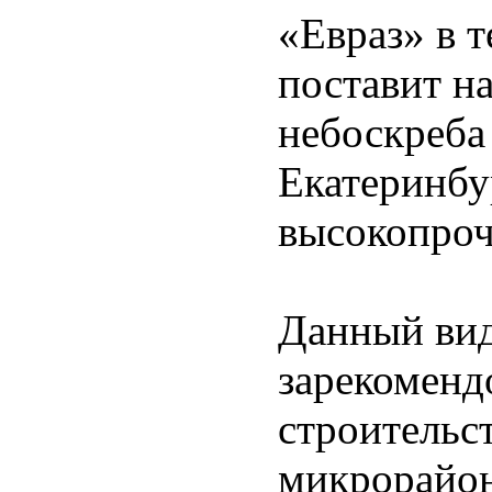
«Евраз» в т
поставит н
небоскреба
Екатеринбу
высокопро
Данный вид
зарекоменд
строительс
микрорайон