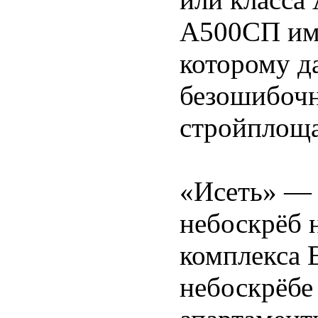
А500СП име
которому д
безошибочн
стройплоща
«Исеть» — 
небоскрёб 
комплекса 
небоскрёбе