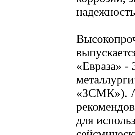
надежность
Высокопроч
выпускаетс
«Евраза» -
металлурги
«ЗСМК»). 
рекомендов
для исполь
сейсмически