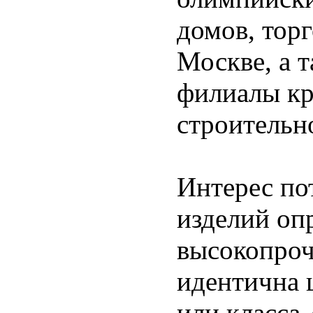
домов, тор
Москве, а т
филиалы кр
строительн
Интерес по
изделий опр
высокопро
идентична 
или класса 