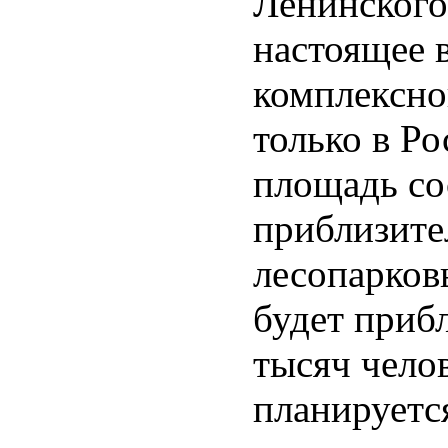
Ленинского
настоящее 
комплексно
только в Ро
площадь сос
приблизител
лесопарков
будет приб
тысяч челов
планируетс