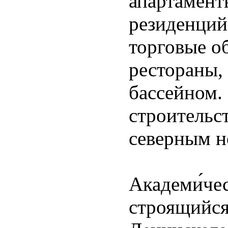
апартамент
резиденций
торговые о
рестораны, 
бассейном.
строительс
северным н
Академи́че
строящийся