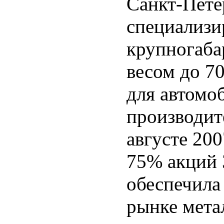
Санкт-Петер
специализи
крупногаба
весом до 7
для автомо
производит
августе 20
75% акций 
обеспечил
рынке мета