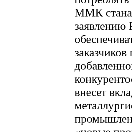
ММК стана 
заявлению 
обеспечива
заказчиков
добавленно
конкурент
внесет вкла
металлурги
промышленн
«новые про