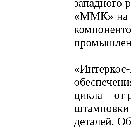
западного р
«ММК» на 
компоненто
промышленн
«Интеркос-
обеспечени
цикла – от
штамповки 
деталей. О